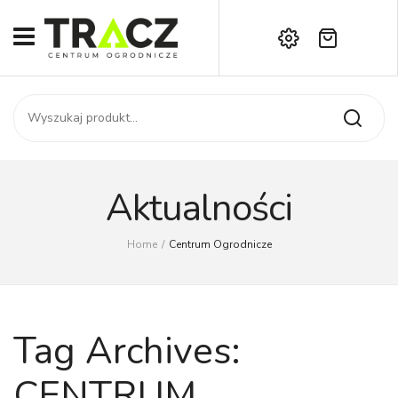
Brak produktów w koszyku.
START
Darmowa dostawa już od 1000 zł!
SKLEP
Zadzwoń:
+42 714 14 00
USŁUGI
Zamówienie
O NAS
Moje konto
Aktualności
Kontakt
AKTUALNOŚCI
Home
/
Centrum Ogrodnicze
KONTAKT
Tag Archives:
CENTRUM