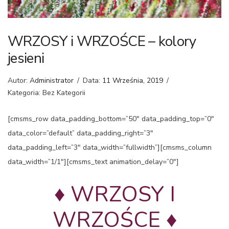
WRZOSY i WRZOŚCE – kolory
jesieni
Autor:
Administrator
/
Data:
11 Września, 2019
/
Kategoria: Bez Kategorii
[cmsms_row data_padding_bottom=”50″ data_padding_top=”0″
data_color=”default” data_padding_right=”3″
data_padding_left=”3″ data_width=”fullwidth”][cmsms_column
data_width=”1/1″][cmsms_text animation_delay=”0″]
♦ WRZOSY I
WRZOŚCE ♦