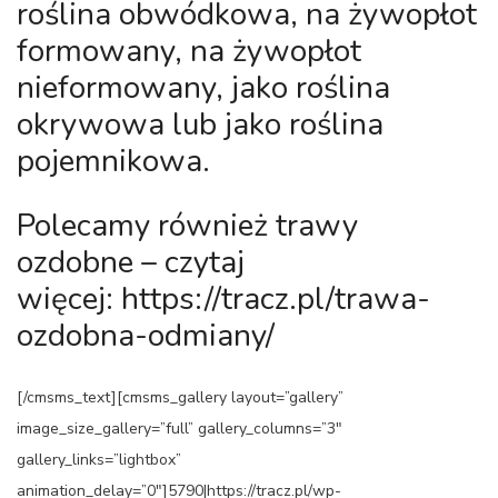
roślina obwódkowa, na żywopłot
formowany, na żywopłot
nieformowany, jako roślina
okrywowa lub jako roślina
pojemnikowa.
Polecamy również trawy
ozdobne – czytaj
więcej:
https://tracz.pl/trawa-
ozdobna-odmiany/
[/cmsms_text][cmsms_gallery layout=”gallery”
image_size_gallery=”full” gallery_columns=”3″
gallery_links=”lightbox”
animation_delay=”0″]5790|https://tracz.pl/wp-