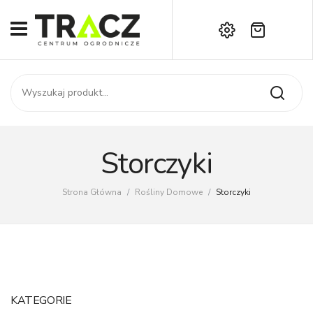
Brak produktów w koszyku.
START
Darmowa dostawa już od 1000 zł!
SKLEP
Zadzwoń:
+42 714 14 00
USŁUGI
Zamówienie
O NAS
Moje konto
Storczyki
Kontakt
AKTUALNOŚCI
Strona Główna
/
Rośliny Domowe
/
Storczyki
KONTAKT
KATEGORIE