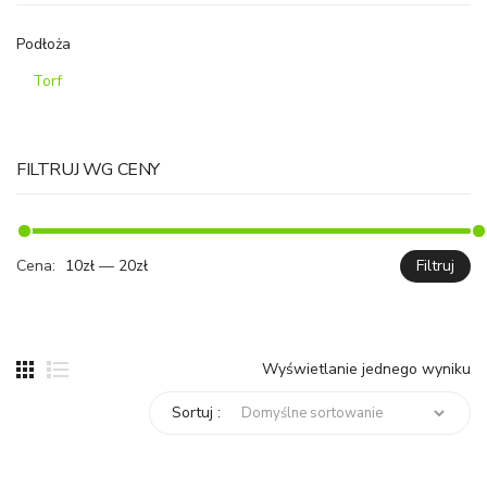
Podłoża
Torf
FILTRUJ WG CENY
Cena:
10zł
—
20zł
Filtruj
C
C
mi
ma
Wyświetlanie jednego wyniku
Sortuj :