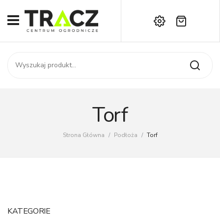
Brak produktów w koszyku.
START
Darmowa dostawa już od 1000 zł!
SKLEP
Zadzwoń:
+42 714 14 00
USŁUGI
Zamówienie
O NAS
Moje konto
Torf
Kontakt
AKTUALNOŚCI
Strona Główna
/
Podłoża
/
Torf
KONTAKT
KATEGORIE