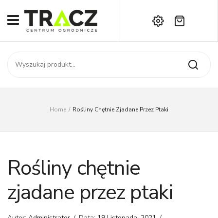
Brak produktów w koszyku.
START
Darmowa dostawa już od 1000 zł!
SKLEP
Zadzwoń:
+42 714 14 00
USŁUGI
Zamówienie
O NAS
Moje konto
Home
/
Rośliny Chętnie Zjadane Przez Ptaki
Kontakt
AKTUALNOŚCI
KONTAKT
Rośliny chętnie
zjadane przez ptaki
Autor:
Administrator
/
Data:
19 Listopada, 2021
/