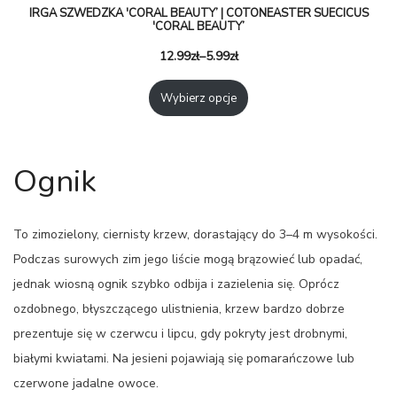
IRGA SZWEDZKA 'CORAL BEAUTY’ | COTONEASTER SUECICUS
'CORAL BEAUTY’
12.99
zł
–
5.99
zł
Wybierz opcje
Ognik
To zimozielony, ciernisty krzew, dorastający do 3–4 m wysokości.
Podczas surowych zim jego liście mogą brązowieć lub opadać,
jednak wiosną ognik szybko odbija i zazielenia się. Oprócz
ozdobnego, błyszczącego ulistnienia, krzew bardzo dobrze
prezentuje się w czerwcu i lipcu, gdy pokryty jest drobnymi,
białymi kwiatami. Na jesieni pojawiają się pomarańczowe lub
czerwone jadalne owoce.