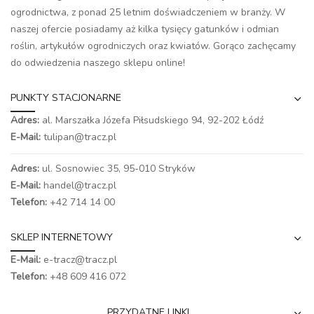
ogrodnictwa, z ponad 25 letnim doświadczeniem w branży. W
naszej ofercie posiadamy aż kilka tysięcy gatunków i odmian
roślin, artykułów ogrodniczych oraz kwiatów. Gorąco zachęcamy
do odwiedzenia naszego
sklepu online
!
PUNKTY STACJONARNE
Adres:
al. Marszałka Józefa Piłsudskiego 94,
92-202 Łódź
E-Mail:
tulipan@tracz.pl
Adres:
ul. Sosnowiec 35, 95-010 Stryków
E-Mail:
handel@tracz.pl
Telefon:
+42 714 14 00
SKLEP INTERNETOWY
E-Mail:
e-tracz@tracz.pl
Telefon:
+48 609 416 072
PRZYDATNE LINKI