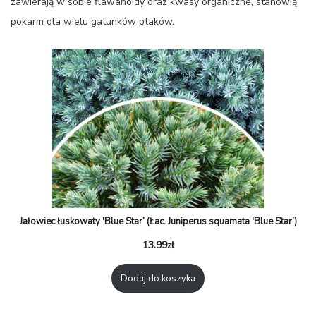
zawierają w sobie flawanoidy oraz kwasy organiczne, stanowią
pokarm dla wielu gatunków ptaków.
Jałowiec łuskowaty 'Blue Star’ (Łac. Juniperus squamata 'Blue Star’)
13.99
zł
Dodaj do koszyka