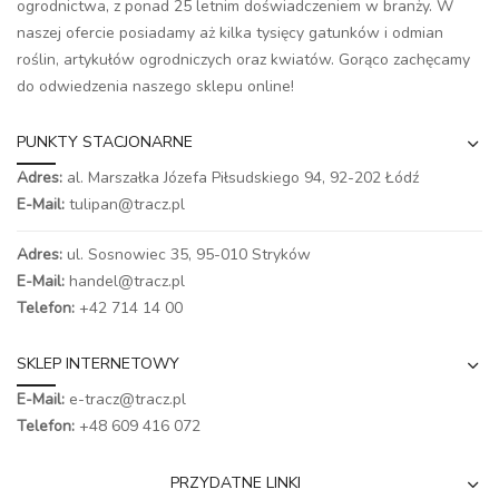
ogrodnictwa, z ponad 25 letnim doświadczeniem w branży. W
naszej ofercie posiadamy aż kilka tysięcy gatunków i odmian
roślin, artykułów ogrodniczych oraz kwiatów. Gorąco zachęcamy
do odwiedzenia naszego
sklepu online
!
PUNKTY STACJONARNE
Adres:
al. Marszałka Józefa Piłsudskiego 94,
92-202 Łódź
E-Mail:
tulipan@tracz.pl
Adres:
ul. Sosnowiec 35, 95-010 Stryków
E-Mail:
handel@tracz.pl
Telefon:
+42 714 14 00
SKLEP INTERNETOWY
E-Mail:
e-tracz@tracz.pl
Telefon:
+48 609 416 072
PRZYDATNE LINKI