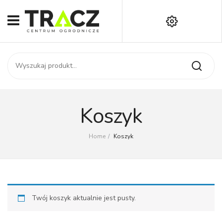
START
Darmowa dostawa już od 1000 zł!
SKLEP
Zadzwoń:
+42 714 14 00
USŁUGI
Zamówienie
O NAS
Moje konto
Koszyk
Kontakt
AKTUALNOŚCI
Home
/
Koszyk
KONTAKT
Twój koszyk aktualnie jest pusty.