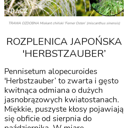
TRAWA OZDOBNA Miskant chiński 'Ferner Osten’ (miscanthus sinensis)
ROZPLENICA JAPOŃSKA
'HERBSTZAUBER’
Pennisetum alopecuroides
'Herbstzauber’
to zwarta i gęsto
kwitnąca odmiana o dużych
jasnobrązowych kwiatostanach.
Miękkie, puszyste kłosy pojawiają
się obficie od sierpnia do