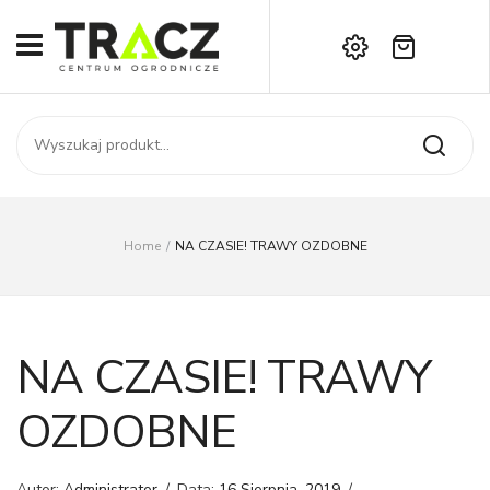
Brak produktów w koszyku.
START
Darmowa dostawa już od 1000 zł!
SKLEP
Zadzwoń:
+42 714 14 00
USŁUGI
Zamówienie
O NAS
Moje konto
Home
/
NA CZASIE! TRAWY OZDOBNE
Kontakt
AKTUALNOŚCI
KONTAKT
NA CZASIE! TRAWY
OZDOBNE
Autor:
Administrator
/
Data:
16 Sierpnia, 2019
/