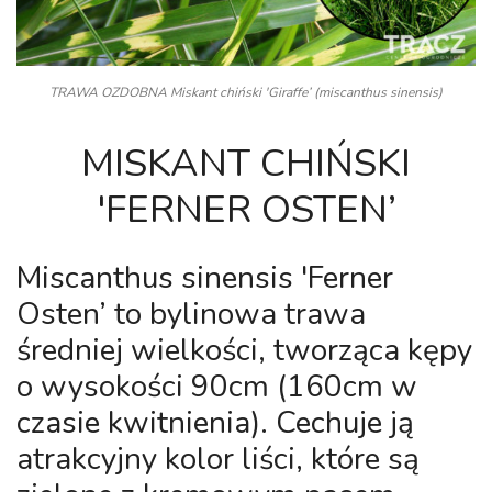
TRAWA OZDOBNA Miskant chiński 'Giraffe’ (miscanthus sinensis)
MISKANT CHIŃSKI
'FERNER OSTEN’
Miscanthus sinensis 'Ferner
Osten’
to bylinowa trawa
średniej wielkości, tworząca kępy
o wysokości 90cm (160cm w
czasie kwitnienia). Cechuje ją
atrakcyjny kolor liści, które są