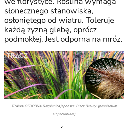
we florystyce. Roślina wymaga
słonecznego stanowiska,
osłoniętego od wiatru. Toleruje
każdą żyzną glebę, oprócz
podmokłej. Jest odporna na mróz.
TRAWA OZDOBNA Rozplenica japońska 'Black Beauty’ (pennisetum
alopecuroides)