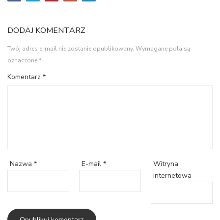
DODAJ KOMENTARZ
Twój adres e-mail nie zostanie opublikowany.
Wymagane pola są
oznaczone
*
Komentarz
*
Witryna
Nazwa
*
E-mail
*
internetowa