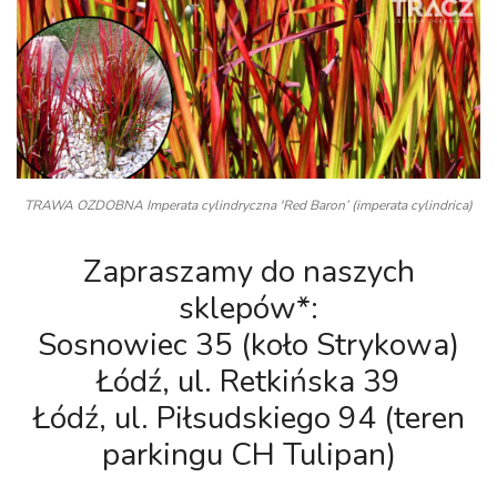
TRAWA OZDOBNA Imperata cylindryczna 'Red Baron’ (imperata cylindrica)
Zapraszamy do naszych
sklepów*:
Sosnowiec 35 (koło Strykowa)
Łódź, ul. Retkińska 39
Łódź, ul. Piłsudskiego 94 (teren
parkingu CH Tulipan)