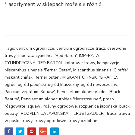
* asortyment w sklepach może się różnić
Tags:
centrum ogrodnicze
,
centrum ogrodnicze tracz
,
czerwone
trawy
,
Imperata cylindrica 'Red Baron'
,
IMPERATA
CYLINDRYCZNA 'RED BARON'
,
kolorowe trawy
,
kompozycje
,
Miscanthus sinensis 'Ferner Osten'
,
Miscanthus sinensis 'Giraffe'
,
miskant chiński 'ferner osten'
,
MISKANT CHIŃSKI 'GIRAFFE'
,
ogród
,
ogród japoński
,
ogród klasyczny
,
ogród nowoczesny
,
Panicum virgatum 'Squaw'
,
Pennisetum alopecuroides 'Black
Beauty'
,
Pennisetum alopecuroides 'Herbstzauber'
,
proso
rózgowate 'squaw'
,
rośliny ogrodowe
,
rozplenica japońska 'black
beauty'
,
ROZPLENICA JAPOŃSKA 'HERBSTZAUBER'
,
tracz
,
trawa
w paski
,
trawy
,
trawy ogrodowe
,
trawy ozdobne