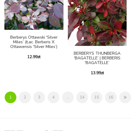
Berberys Ottawski 'Silver
Miles’ (Łac. Berberis X
Ottawensis 'Silver Miles’)
BERBERYS THUNBERGA
12.99
zł
'BAGATELLE’ | BERBERIS
'BAGATELLE’
13.99
zł
1
2
3
4
…
14
15
16