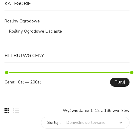
KATEGORIE
Rośliny Ogrodowe
Rośliny Ogrodowe Liściaste
FILTRUJ WG CENY
Cena:
0zł
—
200zł
Filtruj
C
C
mi
ma
Wyświetlanie 1–12 z 186 wyników
Sortuj :