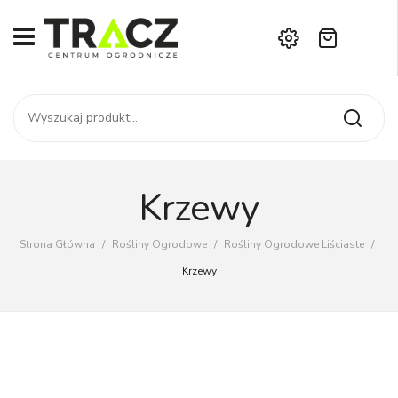
Brak produktów w koszyku.
START
Darmowa dostawa już od 1000 zł!
SKLEP
Zadzwoń:
+42 714 14 00
USŁUGI
Zamówienie
O NAS
Moje konto
Krzewy
Kontakt
AKTUALNOŚCI
Strona Główna
/
Rośliny Ogrodowe
/
Rośliny Ogrodowe Liściaste
/
KONTAKT
Krzewy