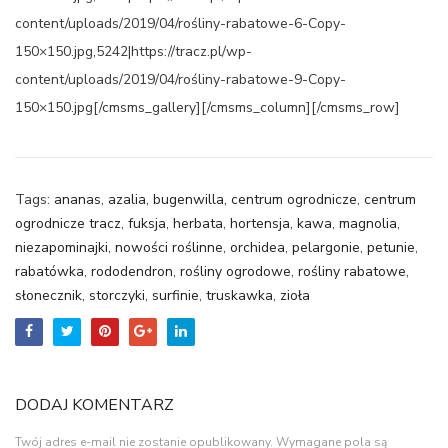
content/uploads/2019/04/rośliny-rabatowe-6-Copy-
150×150.jpg,5242|https://tracz.pl/wp-
content/uploads/2019/04/rośliny-rabatowe-9-Copy-
150×150.jpg[/cmsms_gallery][/cmsms_column][/cmsms_row]
Tags:
ananas
,
azalia
,
bugenwilla
,
centrum ogrodnicze
,
centrum
ogrodnicze tracz
,
fuksja
,
herbata
,
hortensja
,
kawa
,
magnolia
,
niezapominajki
,
nowości roślinne
,
orchidea
,
pelargonie
,
petunie
,
rabatówka
,
rododendron
,
rośliny ogrodowe
,
rośliny rabatowe
,
słonecznik
,
storczyki
,
surfinie
,
truskawka
,
zioła
DODAJ KOMENTARZ
Twój adres e-mail nie zostanie opublikowany.
Wymagane pola są