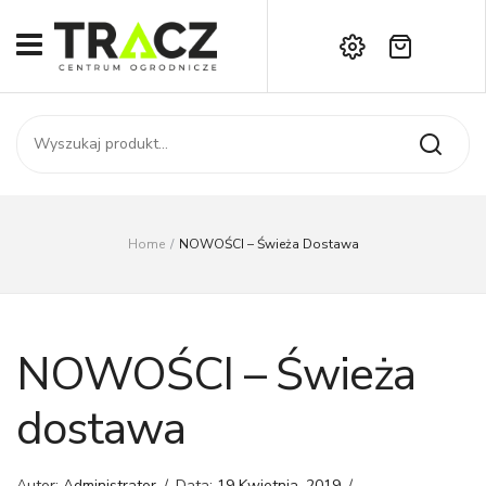
Brak produktów w koszyku.
START
Darmowa dostawa już od 1000 zł!
SKLEP
Zadzwoń:
+42 714 14 00
USŁUGI
Zamówienie
O NAS
Moje konto
Home
/
NOWOŚCI – Świeża Dostawa
Kontakt
AKTUALNOŚCI
KONTAKT
NOWOŚCI – Świeża
dostawa
Autor:
Administrator
/
Data:
19 Kwietnia, 2019
/