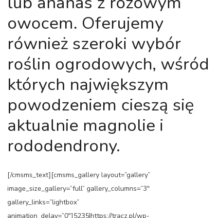
lub ananas z różowym
owocem. Oferujemy
również szeroki wybór
roślin ogrodowych, wśród
których największym
powodzeniem cieszą się
aktualnie magnolie i
rododendrony.
[/cmsms_text][cmsms_gallery layout=”gallery”
image_size_gallery=”full” gallery_columns=”3″
gallery_links=”lightbox”
animation_delay=”0″]5235|https://tracz.pl/wp-