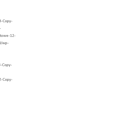
-3-Copy-
-
atowe-12-
pl/wp-
3-Copy-
-2-Copy-