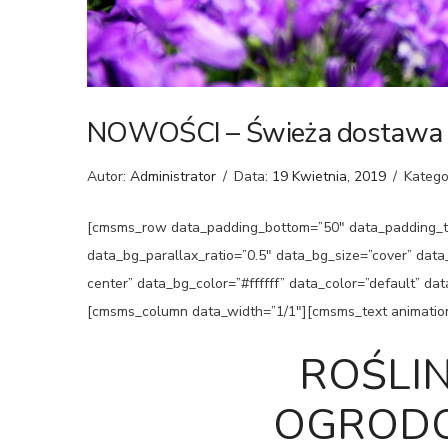
NOWOŚCI – Świeża dostawa
Autor:
Administrator
/
Data:
19 Kwietnia, 2019
/
Katego
[cmsms_row data_padding_bottom=”50″ data_padding_to
data_bg_parallax_ratio=”0.5″ data_bg_size=”cover” dat
center” data_bg_color=”#ffffff” data_color=”default” d
[cmsms_column data_width=”1/1″][cmsms_text animatio
ROŚLI
OGRODO