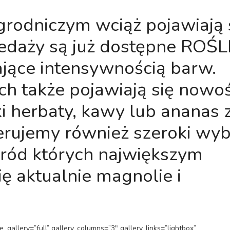
odniczym wciąż pojawiają 
zedaży są już dostępne ROŚ
ce intensywnością barw.
 także pojawiają się nowoś
i herbaty, kawy lub ananas 
ujemy również szeroki wyb
ród których największym
ę aktualnie magnolie i
_gallery=”full” gallery_columns=”3″ gallery_links=”lightbox”