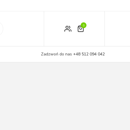
0
Zamówienie
Moje konto
Zadzwoń do nas
+48 512 094 042
Koszyk