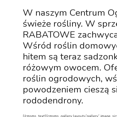
W naszym Centrum Ogr
świeże rośliny. W spr
RABATOWE zachwycają
Wśród roślin domowych
hitem są teraz sadzonk
różowym owocem. Ofer
roślin ogrodowych, wś
powodzeniem cieszą si
rododendrony.
[/cmsms_text][cmsms_gallery layout=”gallery” image_size