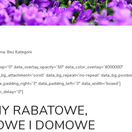
ria: Bez Kategorii
p=”0″ data_overlay_opacity=”50″ data_color_overlay=”#000000″
a_bg_attachment=”scroll” data_bg_repeat=”no-repeat” data_bg_positio
ata_padding_right=”3″ data_padding_left=”3″ data_width=”boxed”]
n_delay=”0″]
NY RABATOWE,
WE I
DOMOWE