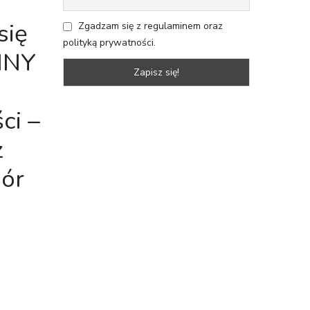
się
Zgadzam się z regulaminem oraz
polityką prywatności.
LINY
ci –
z
ór