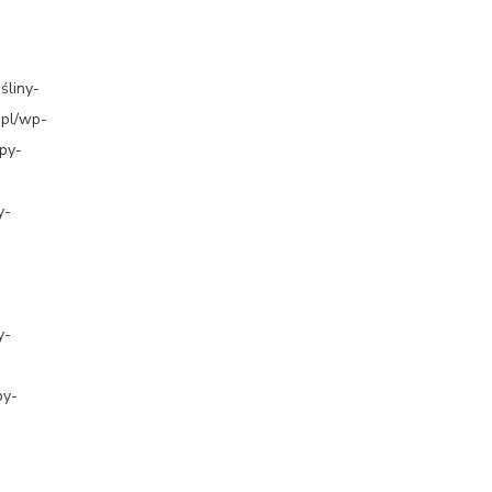
śliny-
.pl/wp-
py-
y-
y-
py-