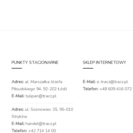
PUNKTY STACJONARNE
SKLEP INTERNETOWY
Adres:
al. Marszałka Józefa
E-Mail:
e-tracz@tracz.pl
Piłsudskiego 94,
92-202 Łódź
Telefon:
+48 609 416 072
E-Mail:
tulipan@tracz.pl
Adres:
ul. Sosnowiec 35, 95-010
Stryków
E-Mail:
handel@tracz.pl
Telefon:
+42 714 14 00