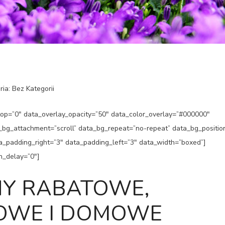
ria: Bez Kategorii
p=”0″ data_overlay_opacity=”50″ data_color_overlay=”#000000″
a_bg_attachment=”scroll” data_bg_repeat=”no-repeat” data_bg_positio
ata_padding_right=”3″ data_padding_left=”3″ data_width=”boxed”]
n_delay=”0″]
NY RABATOWE,
WE I
DOMOWE