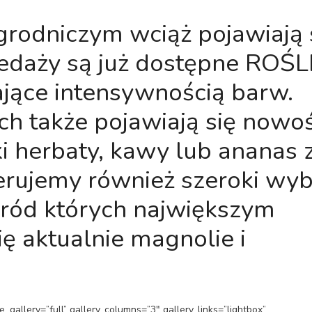
odniczym wciąż pojawiają 
zedaży są już dostępne ROŚ
ce intensywnością barw.
 także pojawiają się nowoś
i herbaty, kawy lub ananas 
ujemy również szeroki wyb
ród których największym
ę aktualnie magnolie i
_gallery=”full” gallery_columns=”3″ gallery_links=”lightbox”