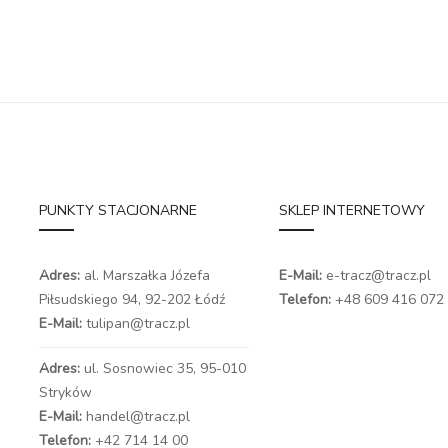
PUNKTY STACJONARNE
SKLEP INTERNETOWY
Adres:
al. Marszałka Józefa
E-Mail:
e-tracz@tracz.pl
Piłsudskiego 94,
92-202 Łódź
Telefon:
+48 609 416 072
E-Mail:
tulipan@tracz.pl
Adres:
ul. Sosnowiec 35, 95-010
Stryków
E-Mail:
handel@tracz.pl
Telefon:
+42 714 14 00