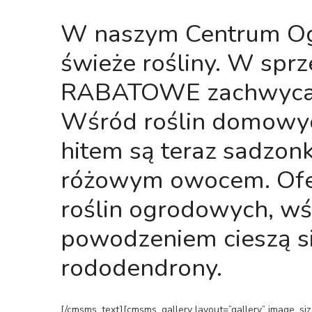
W naszym Centrum Ogr
świeże rośliny. W spr
RABATOWE zachwycają
Wśród roślin domowych
hitem są teraz sadzonk
różowym owocem. Ofer
roślin ogrodowych, wś
powodzeniem cieszą si
rododendrony.
[/cmsms_text][cmsms_gallery layout=”gallery” image_size