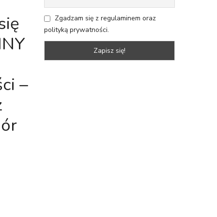
się
Zgadzam się z regulaminem oraz
polityką prywatności.
LINY
ci –
z
ór