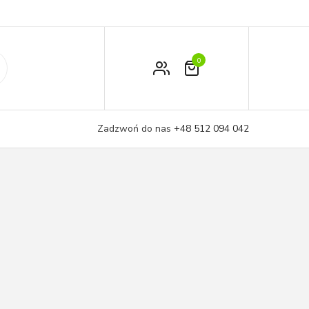
0
Zamówienie
Moje konto
Zadzwoń do nas
+48 512 094 042
Koszyk