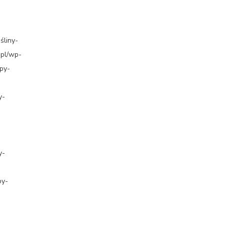
śliny-
.pl/wp-
py-
y-
y-
py-