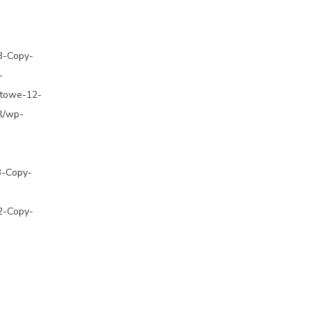
-3-Copy-
-
atowe-12-
pl/wp-
3-Copy-
-2-Copy-