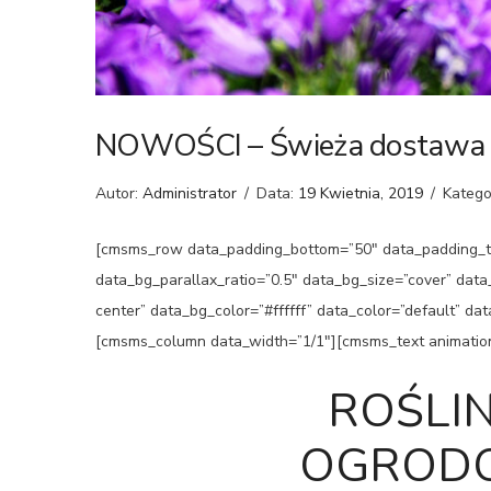
NOWOŚCI – Świeża dostawa
Autor:
Administrator
/
Data:
19 Kwietnia, 2019
/
Katego
[cmsms_row data_padding_bottom=”50″ data_padding_to
data_bg_parallax_ratio=”0.5″ data_bg_size=”cover” dat
center” data_bg_color=”#ffffff” data_color=”default” d
[cmsms_column data_width=”1/1″][cmsms_text animatio
ROŚLI
OGRODO