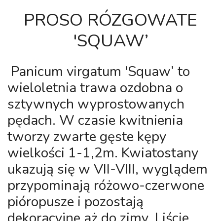
PROSO RÓZGOWATE
'SQUAW’
Panicum virgatum 'Squaw’
to
wieloletnia trawa ozdobna o
sztywnych wyprostowanych
pędach. W czasie kwitnienia
tworzy zwarte gęste kępy
wielkości 1-1,2m. Kwiatostany
ukazują się w VII-VIII, wyglądem
przypominają różowo-czerwone
pióropusze i pozostają
dekoracyjne aż do zimy. Liście