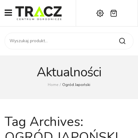
Brak produktów w koszyku.
START
Darmowa dostawa już od 1000 zł!
SKLEP
Zadzwoń:
+42 714 14 00
USŁUGI
Zamówienie
O NAS
Moje konto
Aktualności
Kontakt
AKTUALNOŚCI
Home
/
Ogród Japoński
KONTAKT
Tag Archives:
OGRÓD JAPOŃSKI