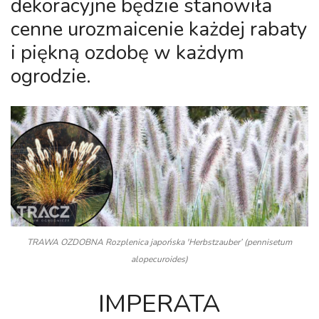
dekoracyjne będzie stanowiła
cenne urozmaicenie każdej rabaty
i piękną ozdobę w każdym
ogrodzie.
TRAWA OZDOBNA Rozplenica japońska 'Herbstzauber’ (pennisetum
alopecuroides)
IMPERATA