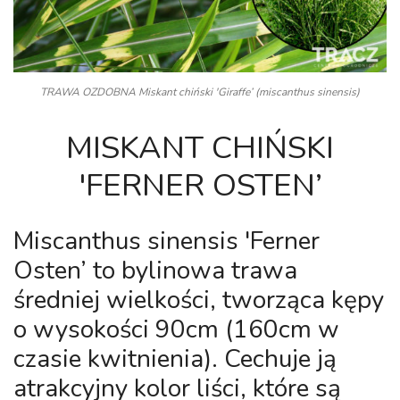
TRAWA OZDOBNA Miskant chiński 'Giraffe’ (miscanthus sinensis)
MISKANT CHIŃSKI
'FERNER OSTEN’
Miscanthus sinensis 'Ferner
Osten’
to bylinowa trawa
średniej wielkości, tworząca kępy
o wysokości 90cm (160cm w
czasie kwitnienia). Cechuje ją
atrakcyjny kolor liści, które są