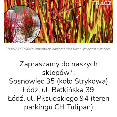
TRAWA OZDOBNA Imperata cylindryczna 'Red Baron’ (imperata cylindrica)
Zapraszamy do naszych
sklepów*:
Sosnowiec 35 (koło Strykowa)
Łódź, ul. Retkińska 39
Łódź, ul. Piłsudskiego 94 (teren
parkingu CH Tulipan)