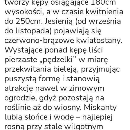
tworzy kępy osiągające 180cm
wysokości, a w czasie kwitnienia
do 250cm. Jesienią (od września
do listopada) pojawiają się
czerwono-brązowe kwiatostany.
Wystające ponad kępę liści
pierzaste „pędzelki” w miarę
przekwitania bieleją, przyjmując
puszystą formę i stanowią
atrakcję nawet w zimowym
ogrodzie, gdyż pozostają na
roślinie aż do wiosny. Miskanty
lubią słońce i wodę – najlepiej
rosną przy stale wilgotnym