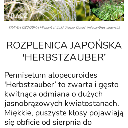
TRAWA OZDOBNA Miskant chiński 'Ferner Osten’ (miscanthus sinensis)
ROZPLENICA JAPOŃSKA
'HERBSTZAUBER’
Pennisetum alopecuroides
'Herbstzauber’
to zwarta i gęsto
kwitnąca odmiana o dużych
jasnobrązowych kwiatostanach.
Miękkie, puszyste kłosy pojawiają
się obficie od sierpnia do