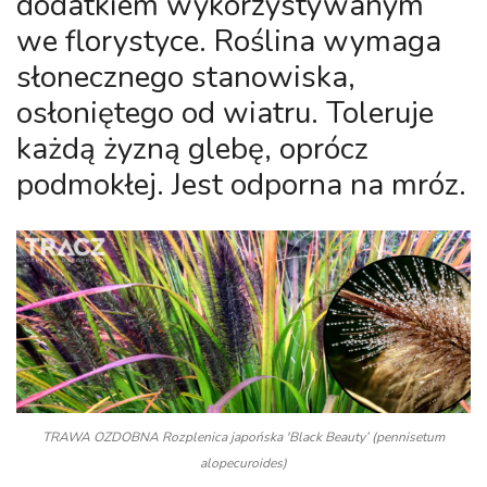
dodatkiem wykorzystywanym
we florystyce. Roślina wymaga
słonecznego stanowiska,
osłoniętego od wiatru. Toleruje
każdą żyzną glebę, oprócz
podmokłej. Jest odporna na mróz.
TRAWA OZDOBNA Rozplenica japońska 'Black Beauty’ (pennisetum
alopecuroides)