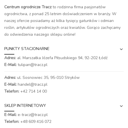
Centrum ogrodnicze Tracz
to rodzinna firma pasjonatów
ogrodnictwa, z ponad 25 letnim doświadczeniem w branży. W
naszej ofercie posiadamy aż kilka tysięcy gatunków i odmian
roślin, artykułów ogrodniczych oraz kwiatów. Gorąco zachęcamy
do odwiedzenia naszego
sklepu online
!
PUNKTY STACJONARNE
Adres:
al. Marszałka Józefa Piłsudskiego 94,
92-202 Łódź
E-Mail:
tulipan@tracz.pl
Adres:
ul. Sosnowiec 35, 95-010 Stryków
E-Mail:
handel@tracz.pl
Telefon:
+42 714 14 00
SKLEP INTERNETOWY
E-Mail:
e-tracz@tracz.pl
Telefon:
+48 609 416 072