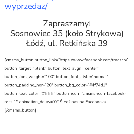
wyprzedaz/
Zapraszamy!
Sosnowiec 35 (koło Strykowa)
Łódź, ul. Retkińska 39
[cmsms_button button_link=”https://www.facebook.com/traczco/”
button_target=”blank” button_text_align=”center”
button_font_weight=”100″ button_font_style=”normal”
button_padding_hor=”20″ button_bg_color=”#4f74d1″
button_text_color=”#ffffff” button_icon=”cmsms-icon-facebook-
rect-1″ animation_delay=”0″]Śledź nas na Facebooku…
[/cmsms_button]