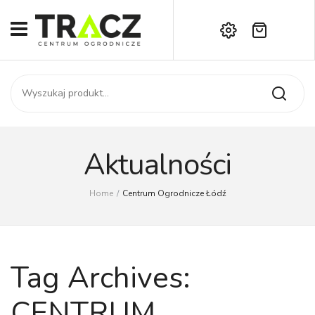
Brak produktów w koszyku.
START
Darmowa dostawa już od 1000 zł!
SKLEP
Zadzwoń:
+42 714 14 00
USŁUGI
Zamówienie
O NAS
Moje konto
Aktualności
Kontakt
AKTUALNOŚCI
Home
/
Centrum Ogrodnicze Łódź
KONTAKT
Tag Archives:
CENTRUM