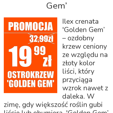
Gem’
Ilex crenata
'Golden Gem’
– ozdobny
krzew ceniony
ze względu na
złoty kolor
liści, który
przyciąga
wzrok nawet z
daleka. W
zimę, gdy większość roślin gubi
liście lub obumiera, 'Golden Gem’