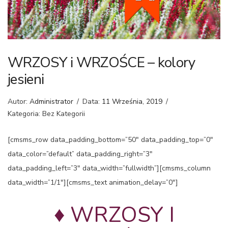
WRZOSY i WRZOŚCE – kolory
jesieni
Autor:
Administrator
/
Data:
11 Września, 2019
/
Kategoria: Bez Kategorii
[cmsms_row data_padding_bottom=”50″ data_padding_top=”0″
data_color=”default” data_padding_right=”3″
data_padding_left=”3″ data_width=”fullwidth”][cmsms_column
data_width=”1/1″][cmsms_text animation_delay=”0″]
♦ WRZOSY I