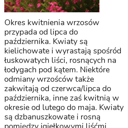
Okres kwitnienia
wrzosów
przypada od lipca do
października. Kwiaty są
kielichowate i wyrastają spośród
łuskowatych liści, rosnących na
łodygach pod kątem. Niektóre
odmiany
wrzośców
także
zakwitają od czerwca/lipca do
października, inne zaś kwitnią w
okresie od lutego do maja. Kwiaty
są dzbanuszkowate i rosną
pomiędzy igiełkowymi liśćmi,