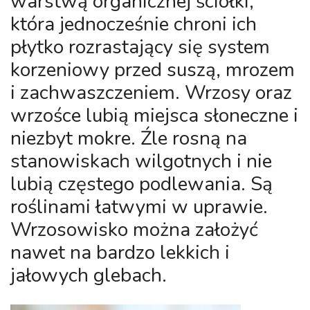
warstwą organicznej ściółki,
która jednocześnie chroni ich
płytko rozrastający się system
korzeniowy przed suszą, mrozem
i zachwaszczeniem. Wrzosy oraz
wrzośce lubią miejsca słoneczne i
niezbyt mokre. Źle rosną na
stanowiskach wilgotnych i nie
lubią częstego podlewania. Są
roślinami łatwymi w uprawie.
Wrzosowisko można założyć
nawet na bardzo lekkich i
jałowych glebach.