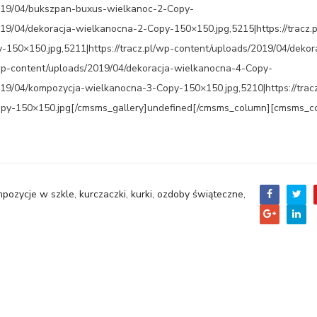
/2019/04/bukszpan-buxus-wielkanoc-2-Copy-
019/04/dekoracja-wielkanocna-2-Copy-150×150.jpg,5215|https://tracz.
150×150.jpg,5211|https://tracz.pl/wp-content/uploads/2019/04/dekor
/wp-content/uploads/2019/04/dekoracja-wielkanocna-4-Copy-
2019/04/kompozycja-wielkanocna-3-Copy-150×150.jpg,5210|https://trac
opy-150×150.jpg[/cmsms_gallery]undefined[/cmsms_column][cmsms_c
pozycje w szkle
,
kurczaczki
,
kurki
,
ozdoby świąteczne
,