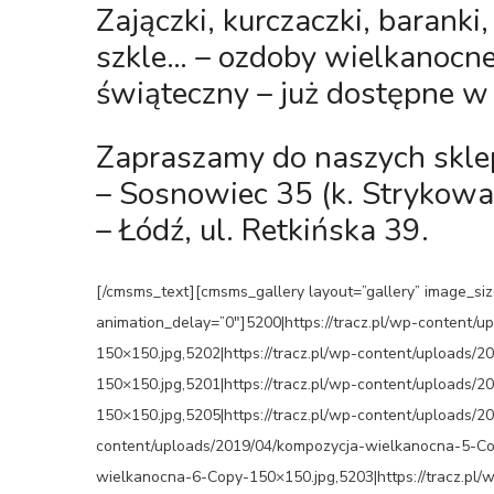
Zajączki, kurczaczki, barank
szkle… – ozdoby wielkanocn
świąteczny – już dostępne 
Zapraszamy do naszych skl
– Sosnowiec 35 (k. Strykowa
– Łódź, ul. Retkińska 39.
[/cmsms_text][cmsms_gallery layout=”gallery” image_size
animation_delay=”0″]5200|https://tracz.pl/wp-content
150×150.jpg,5202|https://tracz.pl/wp-content/uploads
150×150.jpg,5201|https://tracz.pl/wp-content/uploads
150×150.jpg,5205|https://tracz.pl/wp-content/uploads/
content/uploads/2019/04/kompozycja-wielkanocna-5-Cop
wielkanocna-6-Copy-150×150.jpg,5203|https://tracz.pl