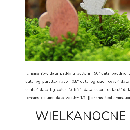
[cmsms_row data_padding_bottom=”50″ data_padding_to
data_bg_parallax_ratio=”0.5″ data_bg_size=”cover” dat
center” data_bg_color=”#ffffff” data_color=”default” d
[cmsms_column data_width=”1/1″][cmsms_text animatio
WIELKANOCNE 