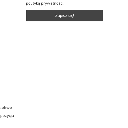
polityką prywatności.
z.pl/wp-
mpozycja-