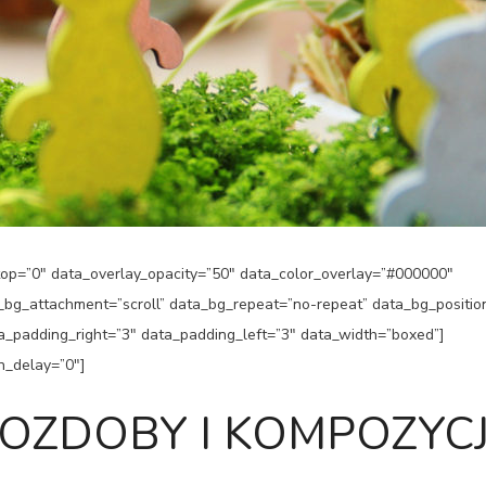
p=”0″ data_overlay_opacity=”50″ data_color_overlay=”#000000″
a_bg_attachment=”scroll” data_bg_repeat=”no-repeat” data_bg_positio
ata_padding_right=”3″ data_padding_left=”3″ data_width=”boxed”]
n_delay=”0″]
OZDOBY I KOMPOZYC