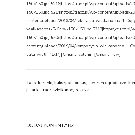
150×150.jpg,5216|https://tracz.pl/wp-content/uploads
150×150.jpg,5214|https://tracz.pl/wp-content/uploads/2
content/uploads/2019/04/dekoracja-wielkanocna-1-Copy-
wielkanocna-5-Copy-150×150.jpg,5212|https://tracz.pl
150×150.jpg,5208|https://tracz.pl/wp-content/uploads/
content/uploads/2019/04/kompozycja-wielkanocna-1-C
data_width=”1/1″][/cmsms_column][/cmsms_row]
Tags:
baranki
,
bukszpan
,
buxus
,
centrum ogrodnicze
,
kom
pisanki
,
tracz
,
wielkanoc
,
zajączki
DODAJ KOMENTARZ