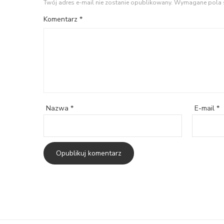
Twój adres e-mail nie zostanie opublikowany.
Wymagane pola 
Komentarz
*
Nazwa
*
E-mail
*