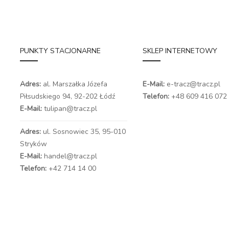
PUNKTY STACJONARNE
SKLEP INTERNETOWY
Adres:
al. Marszałka Józefa
E-Mail:
e-tracz@tracz.pl
Piłsudskiego 94,
92-202 Łódź
Telefon:
+48 609 416 072
E-Mail:
tulipan@tracz.pl
Adres:
ul. Sosnowiec 35, 95-010
Stryków
E-Mail:
handel@tracz.pl
Telefon:
+42 714 14 00