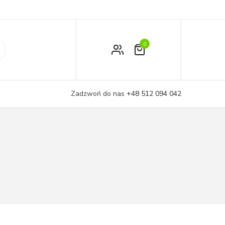
0
Zamówienie
Moje konto
Zadzwoń do nas
+48 512 094 042
Koszyk