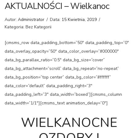
AKTUALNOŚCI – Wielkanoc
Autor:
Administrator
/
Data:
15 Kwietnia, 2019
/
Kategoria: Bez Kategorii
[cmsms_row data_padding_bottom=”50″ data_padding_top=”0″
data_overlay_opacity=”50″ data_color_overlay=”#000000″
data_bg_parallax_ratio=”0.5″ data_bg_size=”cover”
data_bg_attachment=”scroll” data_bg_repeat=”no-repeat”
data_bg_position=”top center” data_bg_color=”#ffffff”
data_color=”default” data_padding_right=”3″
data_padding_left=”3″ data_width=”boxed”][cmsms_column
data_width=”1/1″][cmsms_text animation_delay=”0″]
WIELKANOCNE