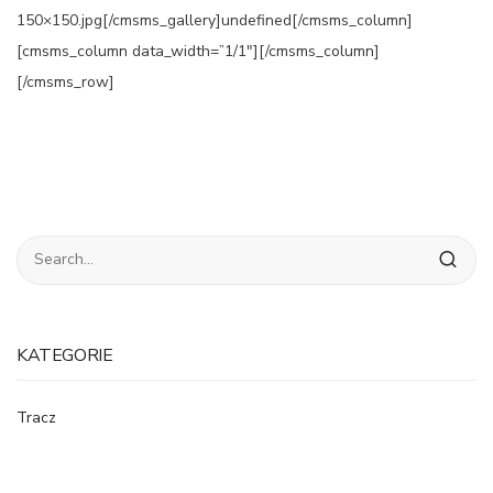
150×150.jpg[/cmsms_gallery]undefined[/cmsms_column]
[cmsms_column data_width=”1/1″][/cmsms_column]
[/cmsms_row]
KATEGORIE
Tracz