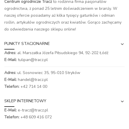
Centrum ogrodnicze Tracz
to rodzinna firma pasjonatów
ogrodnictwa, z ponad 25 letnim doświadczeniem w branży. W
naszej ofercie posiadamy aż kilka tysięcy gatunków i odmian
roślin, artykułów ogrodniczych oraz kwiatów. Gorąco zachęcamy
do odwiedzenia naszego
sklepu online
!
PUNKTY STACJONARNE
Adres:
al. Marszałka Józefa Piłsudskiego 94,
92-202 Łódź
E-Mail:
tulipan@tracz.pl
Adres:
ul. Sosnowiec 35, 95-010 Stryków
E-Mail:
handel@tracz.pl
Telefon:
+42 714 14 00
SKLEP INTERNETOWY
E-Mail:
e-tracz@tracz.pl
Telefon:
+48 609 416 072