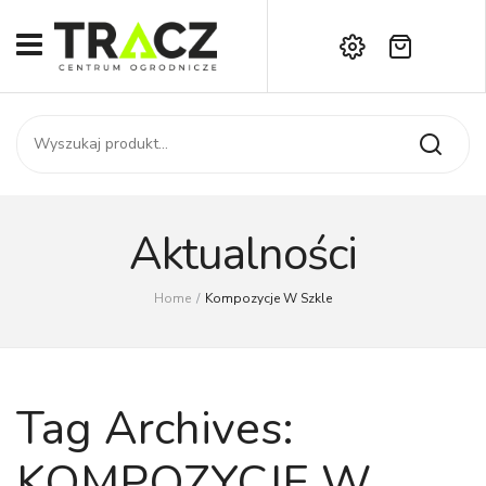
Brak produktów w koszyku.
START
Darmowa dostawa już od 1000 zł!
SKLEP
Zadzwoń:
+42 714 14 00
USŁUGI
Zamówienie
O NAS
Moje konto
Aktualności
Kontakt
AKTUALNOŚCI
Home
/
Kompozycje W Szkle
KONTAKT
Tag Archives:
KOMPOZYCJE W