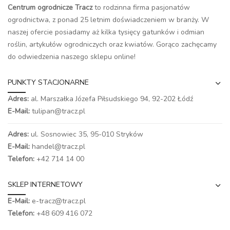
Centrum ogrodnicze Tracz
to rodzinna firma pasjonatów
ogrodnictwa, z ponad 25 letnim doświadczeniem w branży. W
naszej ofercie posiadamy aż kilka tysięcy gatunków i odmian
roślin, artykułów ogrodniczych oraz kwiatów. Gorąco zachęcamy
do odwiedzenia naszego
sklepu online
!
PUNKTY STACJONARNE
Adres:
al. Marszałka Józefa Piłsudskiego 94,
92-202 Łódź
E-Mail:
tulipan@tracz.pl
Adres:
ul. Sosnowiec 35, 95-010 Stryków
E-Mail:
handel@tracz.pl
Telefon:
+42 714 14 00
SKLEP INTERNETOWY
E-Mail:
e-tracz@tracz.pl
Telefon:
+48 609 416 072