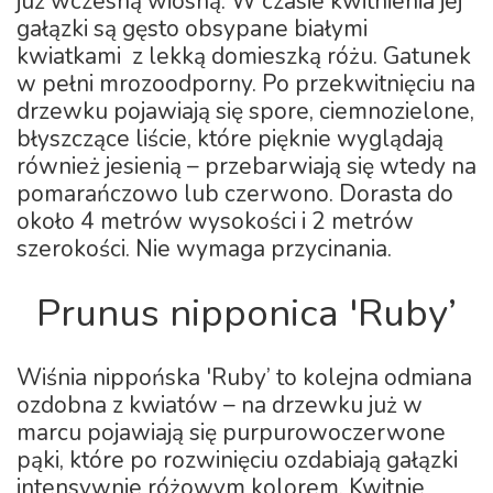
już wczesną wiosną. W czasie kwitnienia jej
gałązki są gęsto obsypane białymi
kwiatkami z lekką domieszką różu. Gatunek
w pełni mrozoodporny. Po przekwitnięciu na
drzewku pojawiają się spore, ciemnozielone,
błyszczące liście, które pięknie wyglądają
również jesienią – przebarwiają się wtedy na
pomarańczowo lub czerwono. Dorasta do
około 4 metrów wysokości i 2 metrów
szerokości. Nie wymaga przycinania.
Prunus nipponica 'Ruby’
Wiśnia nippońska 'Ruby’ to kolejna odmiana
ozdobna z kwiatów – na drzewku już w
marcu pojawiają się purpurowoczerwone
pąki, które po rozwinięciu ozdabiają gałązki
intensywnie różowym kolorem. Kwitnie