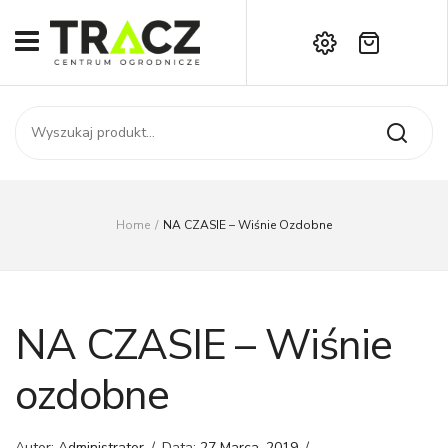
Brak produktów w koszyku.
START
Darmowa dostawa już od 1000 zł!
SKLEP
Zadzwoń:
+42 714 14 00
USŁUGI
Zamówienie
O NAS
Moje konto
Home
/
NA CZASIE – Wiśnie Ozdobne
Kontakt
AKTUALNOŚCI
KONTAKT
NA CZASIE – Wiśnie
ozdobne
Autor:
Administrator
/
Data:
27 Marca, 2019
/