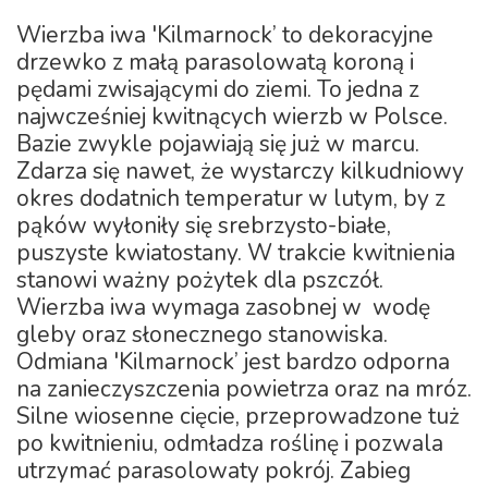
Wierzba iwa 'Kilmarnock’ to dekoracyjne
drzewko z małą parasolowatą koroną i
pędami zwisającymi do ziemi. To jedna z
najwcześniej kwitnących wierzb w Polsce.
Bazie zwykle pojawiają się już w marcu.
Zdarza się nawet, że wystarczy kilkudniowy
okres dodatnich temperatur w lutym, by z
pąków wyłoniły się srebrzysto-białe,
puszyste kwiatostany. W trakcie kwitnienia
stanowi ważny pożytek dla pszczół.
Wierzba iwa wymaga zasobnej w wodę
gleby oraz słonecznego stanowiska.
Odmiana 'Kilmarnock’ jest bardzo odporna
na zanieczyszczenia powietrza oraz na mróz.
Silne wiosenne cięcie, przeprowadzone tuż
po kwitnieniu, odmładza roślinę i pozwala
utrzymać parasolowaty pokrój. Zabieg