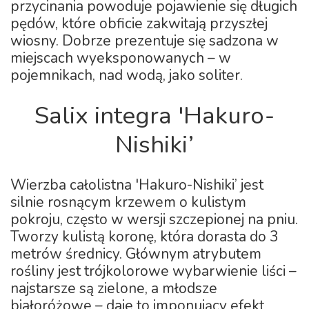
przycinania powoduje pojawienie się długich
pędów, które obficie zakwitają przyszłej
wiosny. Dobrze prezentuje się sadzona w
miejscach wyeksponowanych – w
pojemnikach, nad wodą, jako soliter.
Salix integra 'Hakuro-
Nishiki’
Wierzba całolistna 'Hakuro-Nishiki’ jest
silnie rosnącym krzewem o kulistym
pokroju, często w wersji szczepionej na pniu.
Tworzy kulistą koronę, która dorasta do 3
metrów średnicy. Głównym atrybutem
rośliny jest trójkolorowe wybarwienie liści –
najstarsze są zielone, a młodsze
białoróżowe – daje to imponujący efekt