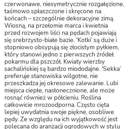
czerwonawe, niesymetrycznie rozgałęzione,
taśmowo spłaszczone i skręcone na
końcach – szczególnie dekoracyjne zimą.
Wiosną, na przełomie marca i kwietnia
przed rozwojem liści na pędach pojawiają
się srebrzysto-białe bazie. 'Kotki’ są duże i
stopniowo obsypują się złocistym pyłkiem,
który stanowi jedno z pierwszych źródeł
pokarmu dla pszczół. Kwiaty wierzby
sachalińskiej są bardzo miododajne. 'Sekka’
preferuje stanowiska wilgotne, nie
przeszkadza jej okresowe zalewanie. Lubi
miejsca ciepłe, nasłonecznione, ale może
rosnąć również w półcieniu. Roślina
całkowicie mrozoodporna. Często cięta
lepiej uwydatnia swoje piękne, osobliwe
pędy. Ze względu na ich wyjątkowość jest
polecana do aranżacji ogrodowych w stylu