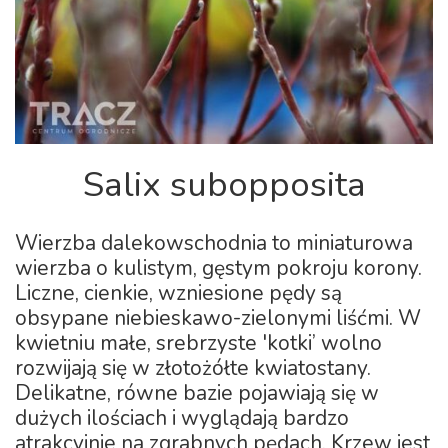
Salix subopposita
Wierzba dalekowschodnia to miniaturowa
wierzba o kulistym, gęstym pokroju korony.
Liczne, cienkie, wzniesione pędy są
obsypane niebieskawo-zielonymi liśćmi. W
kwietniu małe, srebrzyste 'kotki’ wolno
rozwijają się w złotożółte kwiatostany.
Delikatne, równe bazie pojawiają się w
dużych ilościach i wyglądają bardzo
atrakcyjnie na zgrabnych pędach. Krzew jest