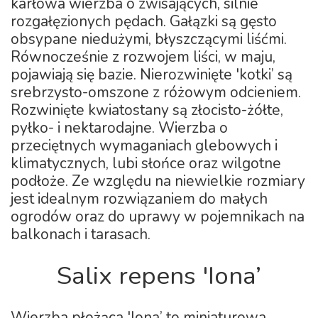
karłowa wierzba o zwisających, silnie
rozgałęzionych pędach. Gałązki są gęsto
obsypane niedużymi, błyszczącymi liśćmi.
Równocześnie z rozwojem liści, w maju,
pojawiają się bazie. Nierozwinięte 'kotki’ są
srebrzysto-omszone z różowym odcieniem.
Rozwinięte kwiatostany są złocisto-żółte,
pyłko- i nektarodajne. Wierzba o
przeciętnych wymaganiach glebowych i
klimatycznych, lubi słońce oraz wilgotne
podłoże. Ze względu na niewielkie rozmiary
jest idealnym rozwiązaniem do małych
ogrodów oraz do uprawy w pojemnikach na
balkonach i tarasach.
Salix repens 'Iona’
Wierzba płożąca 'Iona’ to miniaturowa