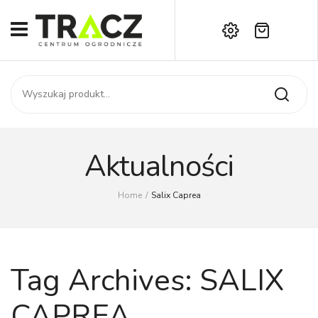
Brak produktów w koszyku.
START
Darmowa dostawa już od 1000 zł!
SKLEP
Zadzwoń:
+42 714 14 00
USŁUGI
Zamówienie
O NAS
Moje konto
Aktualności
Kontakt
AKTUALNOŚCI
Home
/
Salix Caprea
KONTAKT
Tag Archives:
SALIX
CAPREA