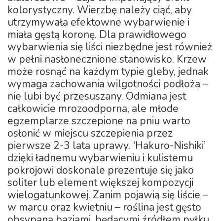
kolorystyczny. Wierzbę należy ciąć, aby
utrzymywała efektowne wybarwienie i
miała gęstą koronę. Dla prawidłowego
wybarwienia się liści niezbędne jest również
w pełni nasłonecznione stanowisko. Krzew
może rosnąć na każdym typie gleby, jednak
wymaga zachowania wilgotności podłoża –
nie lubi być przesuszany. Odmiana jest
całkowicie mrozoodporna, ale młode
egzemplarze szczepione na pniu warto
osłonić w miejscu szczepienia przez
pierwsze 2-3 lata uprawy. 'Hakuro-Nishiki’
dzięki ładnemu wybarwieniu i kulistemu
pokrojowi doskonale prezentuje się jako
soliter lub element większej kompozycji
wielogatunkowej. Zanim pojawią się liście –
w marcu oraz kwietniu – roślina jest gęsto
obsypana baziami, będącymi źródłem pyłku