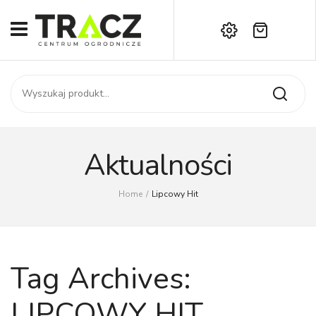
Brak produktów w koszyku.
START
Darmowa dostawa już od 1000 zł!
SKLEP
Zadzwoń:
+42 714 14 00
USŁUGI
Zamówienie
O NAS
Moje konto
Aktualności
Kontakt
AKTUALNOŚCI
Home
/
Lipcowy Hit
KONTAKT
Tag Archives:
LIPCOWY HIT