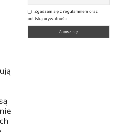
Zgadzam się z regulaminem oraz
polityką prywatności.
i
ują
są
nie
ich
y