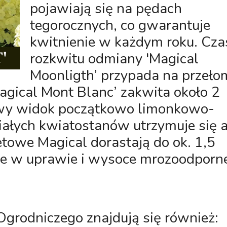
pojawiają się na pędach
tegorocznych, co gwarantuje
kwitnienie w każdym roku. Cza
rozkwitu odmiany 'Magical
Moonligth’ przypada na przeło
Magical Mont Blanc’ zakwita około 2
owy widok początkowo limonkowo-
białych kwiatostanów utrzymuje się 
etowe Magical dorastają do ok. 1,5
e w uprawie i wysoce mrozoodporn
grodniczego znajdują się również: