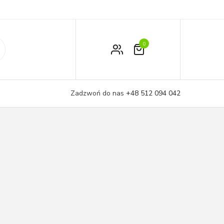
0
Zamówienie
Moje konto
Zadzwoń do nas
+48 512 094 042
Koszyk