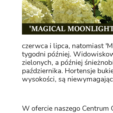
czerwca i lipca, natomiast '
tygodni później. Widowisk
zielonych, a później śnieżno
października. Hortensje buki
wysokości, są niewymagając
W ofercie naszego Centrum O