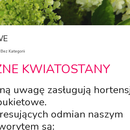
WE
 Bez Kategorii
ZNE KWIATOSTANY
ną uwagę zasługują hortens
bukietowe.
eresujących odmian naszym
worytem są: