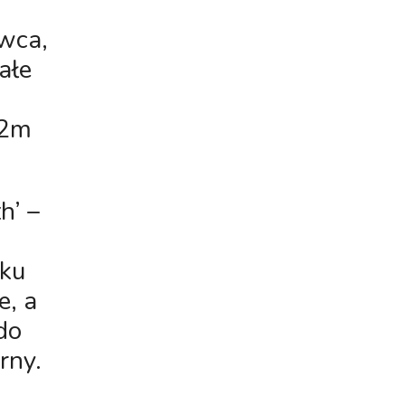
rwca,
ałe
-2m
h’
–
tku
e, a
do
rny.