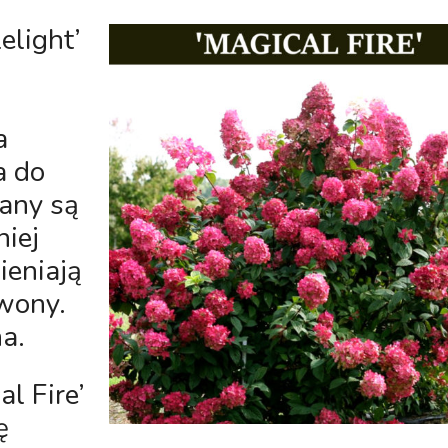
elight’
a
a do
any są
iej
ieniają
wony.
a.
l Fire’
ę