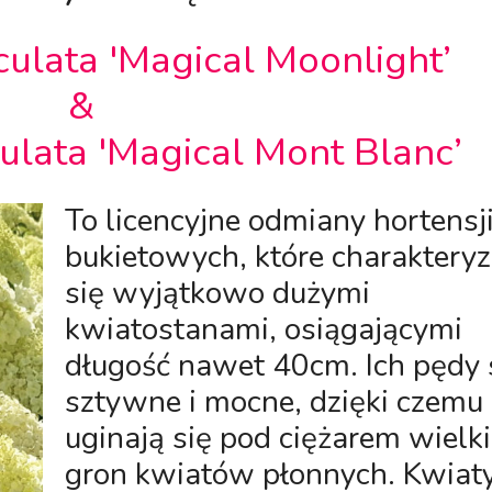
ulata 'Magical Moonlight’
&
lata 'Magical Mont Blanc’
To licencyjne odmiany hortensj
bukietowych, które charakteryz
się wyjątkowo dużymi
kwiatostanami, osiągającymi
długość nawet 40cm. Ich pędy 
sztywne i mocne, dzięki czemu 
uginają się pod ciężarem wielk
gron kwiatów płonnych. Kwiat