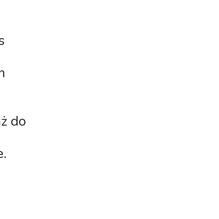
s
m
aż do
e.