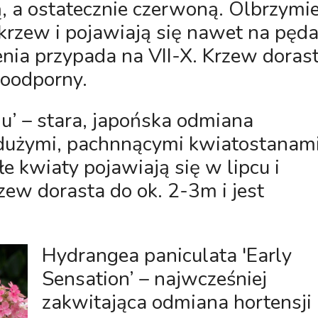
, a ostatecznie czerwoną. Olbrzymi
krzew i pojawiają się nawet na pęd
enia przypada na VII-X. Krzew doras
zoodporny.
u’
– stara, japońska odmiana
 dużymi, pachnnącymi kwiatostanami
łe kwiaty pojawiają się w lipcu i
zew dorasta do ok. 2-3m i jest
Hydrangea paniculata 'Early
Sensation’
– najwcześniej
zakwitająca odmiana hortensji