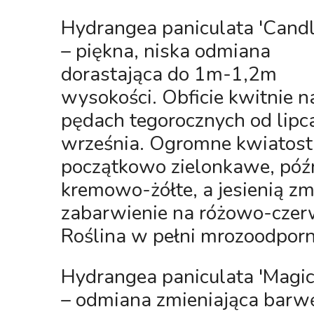
Hydrangea paniculata 'Candl
– piękna, niska odmiana
dorastająca do 1m-1,2m
wysokości. Obficie kwitnie n
pędach tegorocznych od lipc
września. Ogromne kwiatost
początkowo zielonkawe, późn
kremowo-żółte, a jesienią zm
zabarwienie na różowo-czer
Roślina w pełni mrozoodporn
Hydrangea paniculata 'Magica
– odmiana zmieniająca barw