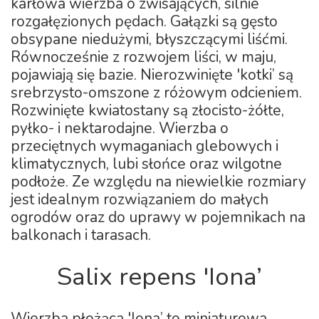
karłowa wierzba o zwisających, silnie
rozgałęzionych pędach. Gałązki są gęsto
obsypane niedużymi, błyszczącymi liśćmi.
Równocześnie z rozwojem liści, w maju,
pojawiają się bazie. Nierozwinięte 'kotki’ są
srebrzysto-omszone z różowym odcieniem.
Rozwinięte kwiatostany są złocisto-żółte,
pyłko- i nektarodajne. Wierzba o
przeciętnych wymaganiach glebowych i
klimatycznych, lubi słońce oraz wilgotne
podłoże. Ze względu na niewielkie rozmiary
jest idealnym rozwiązaniem do małych
ogrodów oraz do uprawy w pojemnikach na
balkonach i tarasach.
Salix repens 'Iona’
Wierzba płożąca 'Iona’ to miniaturowa