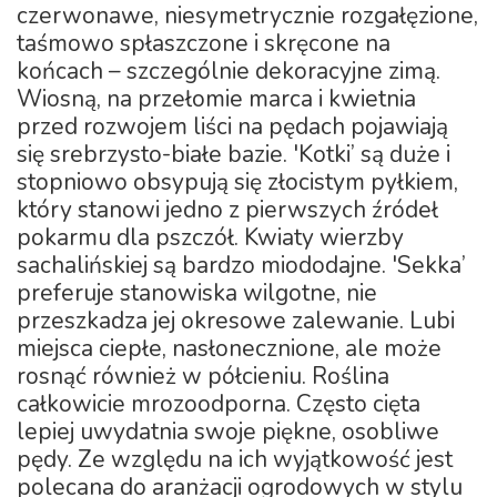
czerwonawe, niesymetrycznie rozgałęzione,
taśmowo spłaszczone i skręcone na
końcach – szczególnie dekoracyjne zimą.
Wiosną, na przełomie marca i kwietnia
przed rozwojem liści na pędach pojawiają
się srebrzysto-białe bazie. 'Kotki’ są duże i
stopniowo obsypują się złocistym pyłkiem,
który stanowi jedno z pierwszych źródeł
pokarmu dla pszczół. Kwiaty wierzby
sachalińskiej są bardzo miododajne. 'Sekka’
preferuje stanowiska wilgotne, nie
przeszkadza jej okresowe zalewanie. Lubi
miejsca ciepłe, nasłonecznione, ale może
rosnąć również w półcieniu. Roślina
całkowicie mrozoodporna. Często cięta
lepiej uwydatnia swoje piękne, osobliwe
pędy. Ze względu na ich wyjątkowość jest
polecana do aranżacji ogrodowych w stylu