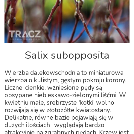
Salix subopposita
Wierzba dalekowschodnia to miniaturowa
wierzba o kulistym, gęstym pokroju korony.
Liczne, cienkie, wzniesione pędy są
obsypane niebieskawo-zielonymi liśćmi. W
kwietniu małe, srebrzyste 'kotki’ wolno
rozwijają się w złotożółte kwiatostany.
Delikatne, równe bazie pojawiają się w
dużych ilościach i wyglądają bardzo
atrakcyjnie na zgrabnych pędach. Krzew jest