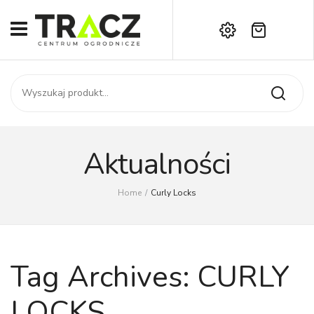
Brak produktów w koszyku.
START
Darmowa dostawa już od 1000 zł!
SKLEP
Zadzwoń:
+42 714 14 00
USŁUGI
Zamówienie
O NAS
Moje konto
Aktualności
Kontakt
AKTUALNOŚCI
Home
/
Curly Locks
KONTAKT
Tag Archives:
CURLY
LOCKS