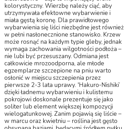
kolorystyczny. Wierzbę należy ciąć, aby
utrzymywała efektowne wybarwienie i
miała gęstą koronę. Dla prawidłowego
wybarwienia się liści niezbędne jest również
w pełni nasłonecznione stanowisko. Krzew
może rosnąć na każdym typie gleby, jednak
wymaga zachowania wilgotności podłoża –
nie lubi być przesuszany. Odmiana jest
całkowicie mrozoodporna, ale młode
egzemplarze szczepione na pniu warto
osłonić w miejscu szczepienia przez
pierwsze 2-3 lata uprawy. 'Hakuro-Nishiki’
dzięki ładnemu wybarwieniu i kulistemu
pokrojowi doskonale prezentuje się jako
soliter lub element większej kompozycji
wielogatunkowej. Zanim pojawią się liście –
w marcu oraz kwietniu – roślina jest gęsto
obsypana baziami, będącymi źródłem pyłku