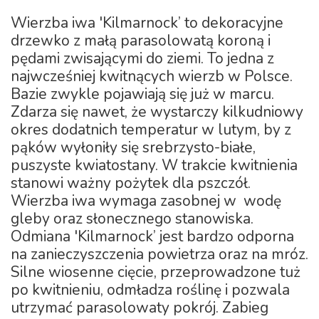
Wierzba iwa 'Kilmarnock’ to dekoracyjne
drzewko z małą parasolowatą koroną i
pędami zwisającymi do ziemi. To jedna z
najwcześniej kwitnących wierzb w Polsce.
Bazie zwykle pojawiają się już w marcu.
Zdarza się nawet, że wystarczy kilkudniowy
okres dodatnich temperatur w lutym, by z
pąków wyłoniły się srebrzysto-białe,
puszyste kwiatostany. W trakcie kwitnienia
stanowi ważny pożytek dla pszczół.
Wierzba iwa wymaga zasobnej w wodę
gleby oraz słonecznego stanowiska.
Odmiana 'Kilmarnock’ jest bardzo odporna
na zanieczyszczenia powietrza oraz na mróz.
Silne wiosenne cięcie, przeprowadzone tuż
po kwitnieniu, odmładza roślinę i pozwala
utrzymać parasolowaty pokrój. Zabieg