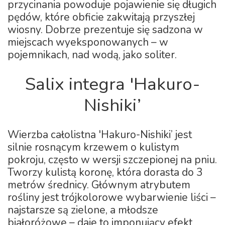
przycinania powoduje pojawienie się długich
pędów, które obficie zakwitają przyszłej
wiosny. Dobrze prezentuje się sadzona w
miejscach wyeksponowanych – w
pojemnikach, nad wodą, jako soliter.
Salix integra 'Hakuro-
Nishiki’
Wierzba całolistna 'Hakuro-Nishiki’ jest
silnie rosnącym krzewem o kulistym
pokroju, często w wersji szczepionej na pniu.
Tworzy kulistą koronę, która dorasta do 3
metrów średnicy. Głównym atrybutem
rośliny jest trójkolorowe wybarwienie liści –
najstarsze są zielone, a młodsze
białoróżowe – daje to imponujący efekt