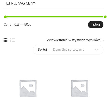
FILTRUJ WG CENY
Cena:
0zł
—
50zł
Filtruj
C
C
mi
ma
Wyświetlanie wszystkich wyników: 6
Sortuj :