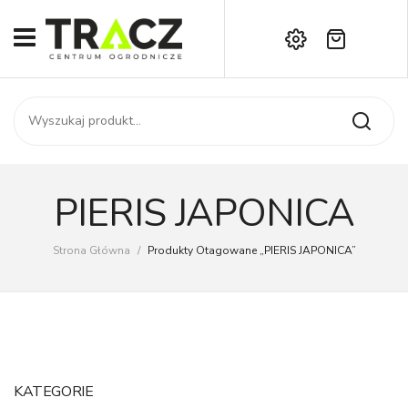
Brak produktów w koszyku.
START
Darmowa dostawa już od 1000 zł!
SKLEP
Zadzwoń:
+42 714 14 00
USŁUGI
Zamówienie
O NAS
Moje konto
PIERIS JAPONICA
Kontakt
AKTUALNOŚCI
Strona Główna
/
Produkty Otagowane „PIERIS JAPONICA”
KONTAKT
KATEGORIE