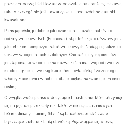
pokrojem, barwą liści i kwiatów, pozwalają na aranżację ciekawej
rabaty, szczególnie jeśli towarzyszą im inne ozdobne gatunki
kwasolubne.
Pieris japoński, podobnie jak różaneczniki i azalie, należy do
rodziny wrzosowatych (Ericaceae), stąd też często używany jest
jako element kompozycji rabat wrzosowych. Nadają się także do
uprawy w pojemnikach ozdobnych. Chociaż ojczyzną pierisów
jest Japonia, to współczesna nazwa roślin ma swój rodowód w
mitologii greckiej, według której Pieris była córką ówczesnego
władcy Macedonii i w hołdzie dla jej piękna nazwano jej imieniem
roślinę.
O wyjątkowości pierisów decyduje ich ulistnienie, które utrzymuje
się na pędach przez cały rok, także w miesiącach zimowych.
Liście odmiany 'Flaming Silver’ są lancetowate, skórzaste,
błyszczące, zielone z białą obwódką. Pojawiające się wiosną