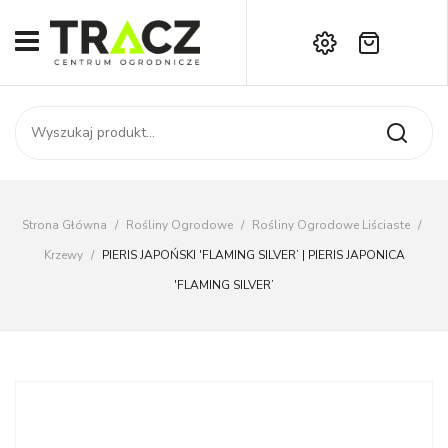
Brak produktów w koszyku.
START
Darmowa dostawa już od 1000 zł!
SKLEP
Zadzwoń:
+42 714 14 00
USŁUGI
Zamówienie
O NAS
Moje konto
Strona Główna
/
Rośliny Ogrodowe
/
Rośliny Ogrodowe Liściaste
/
Kontakt
AKTUALNOŚCI
Krzewy
/
PIERIS JAPOŃSKI 'FLAMING SILVER’ | PIERIS JAPONICA
'FLAMING SILVER’
KONTAKT