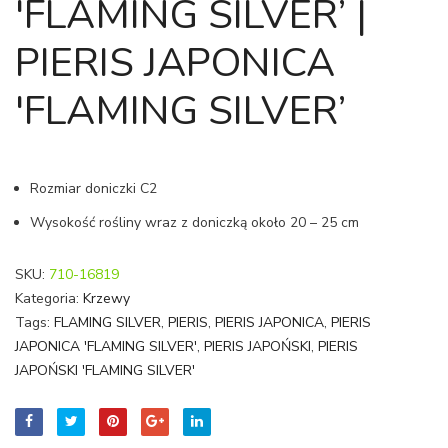
'FLAMING SILVER’ |
'MOUNTAI
'FOR
FIRE’
FLAM
PIERIS JAPONICA
|
|
PIERIS
PIERI
'FLAMING SILVER’
JAPONICA
JAPO
'MOUNTAI
'FOR
FIRE’
FLAM
Rozmiar doniczki C2
Wysokość rośliny wraz z doniczką około 20 – 25 cm
SKU:
710-16819
Kategoria:
Krzewy
Tags:
FLAMING SILVER
,
PIERIS
,
PIERIS JAPONICA
,
PIERIS
JAPONICA 'FLAMING SILVER'
,
PIERIS JAPOŃSKI
,
PIERIS
JAPOŃSKI 'FLAMING SILVER'