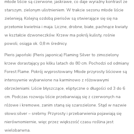
młode liście są czerwone, jaskrawe, co daje wyraźny kontrast ze
starszym, zielonym ulistnieniem. W trakcie sezonu młode liście
zielenieją. Kolejną ozdobą pierisów są otwierające się się na
przełomie kwietnia i maja. Liczne, drobne, białe, pachnące kwiaty
w kształcie dzwoneczków. Krzew ma pokrój kulisty, rośnie
powoli, osiąga ok. 0,8 m średnicy.
Pieris japoński (Pieris japonica) Flaming Silver to zimozielony
krzew dorastający po kilku latach do 80 cm. Pochodzi od odmiany
Forest Flame. Pokrój wyprostowany. Młode przyrosty liściowe są
intensywnie wybarwione na karminowo z różowawymi
obrzeżeniami. Liście błyszczące, eliptyczne o długości od 3 do 6
cm. Podczas rozwoju liście przebarwiają się z czerwonych na
różowe i kremowe, zanim staną się szarozielone. Stąd w nazwie
słowo:silver – srebrny. Przyrosty i przebarwienia pojawiają się
nierównomiernie, więc przez większość czasu roślina jest
wielobarwna.