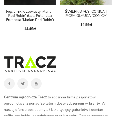
Pięciornik Krzewiasty 'Marian
ŚWIERK BIAŁY 'CONICA’ |
Red Robin’ (łac. Potentilla
PICEA GLAUCA 'CONICA’
Fruticosa 'Marian Red Robin’)
14.99
zł
14.49
zł
Centrum ogrodnicze Tracz
to rodzinna firma pasjonatów
ogrodnictwa, z ponad 25 letnim doświadczeniem w branży. W
naszej ofercie posiadamy aż kilka tysięcy gatunków i odmian
roślin, artykułów ogrodniczych oraz kwiatów. Gorąco zachęcamy