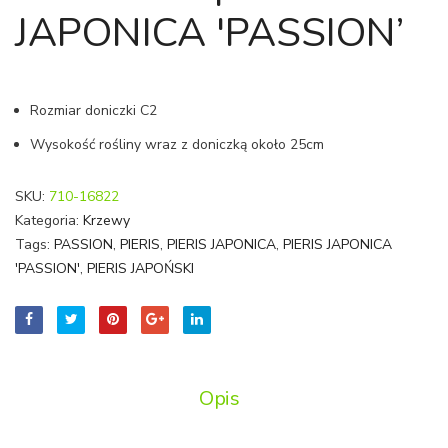
|
|
JAPONICA 'PASSION’
PIERIS
PIERI
JAPONICA
JAPO
'CARNAVAL
'KATS
Rozmiar doniczki C2
Wysokość rośliny wraz z doniczką około 25cm
SKU:
710-16822
Kategoria:
Krzewy
Tags:
PASSION
,
PIERIS
,
PIERIS JAPONICA
,
PIERIS JAPONICA
'PASSION'
,
PIERIS JAPOŃSKI
Opis