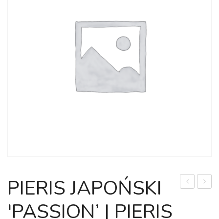
PIERIS JAPOŃSKI
JAPOŃSKI
JAPO
'PASSION’ | PIERIS
'CARNAVAL
'KATS