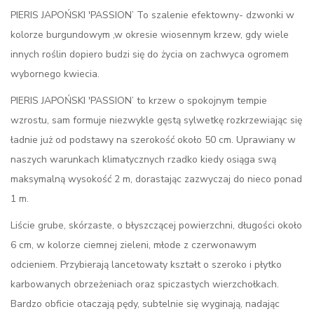
PIERIS JAPOŃSKI 'PASSION’ To szalenie efektowny- dzwonki w
kolorze burgundowym ,w okresie wiosennym krzew, gdy wiele
innych roślin dopiero budzi się do życia on zachwyca ogromem
wybornego kwiecia.
PIERIS JAPOŃSKI 'PASSION’ to krzew o spokojnym tempie
wzrostu, sam formuje niezwykle gęstą sylwetkę rozkrzewiając się
ładnie już od podstawy na szerokość około 50 cm. Uprawiany w
naszych warunkach klimatycznych rzadko kiedy osiąga swą
maksymalną wysokość 2 m, dorastając zazwyczaj do nieco ponad
1 m.
Liście grube, skórzaste, o błyszczącej powierzchni, długości około
6 cm, w kolorze ciemnej zieleni, młode z czerwonawym
odcieniem. Przybierają lancetowaty kształt o szeroko i płytko
karbowanych obrzeżeniach oraz spiczastych wierzchołkach.
Bardzo obficie otaczają pędy, subtelnie się wyginają, nadając