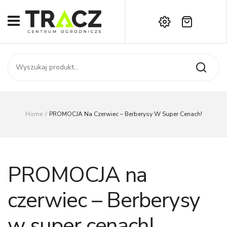
Brak produktów w koszyku.
START
Darmowa dostawa już od 1000 zł!
SKLEP
Zadzwoń:
+42 714 14 00
USŁUGI
Zamówienie
O NAS
Moje konto
Home
/
PROMOCJA Na Czerwiec – Berberysy W Super Cenach!
Kontakt
AKTUALNOŚCI
KONTAKT
PROMOCJA na
czerwiec – Berberysy
w super cenach!