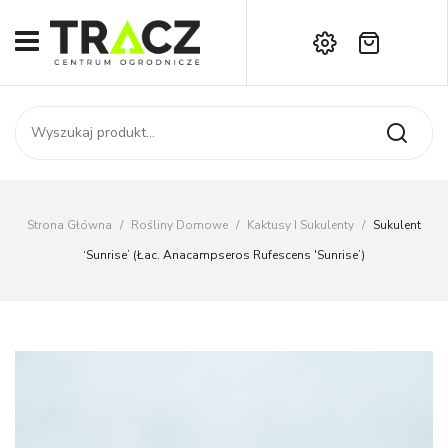
Brak produktów w koszyku.
START
Darmowa dostawa już od 1000 zł!
SKLEP
Zadzwoń:
+42 714 14 00
USŁUGI
Zamówienie
O NAS
Moje konto
Strona Główna
/
Rośliny Domowe
/
Kaktusy I Sukulenty
/
Sukulent
Kontakt
AKTUALNOŚCI
‘Sunrise’ (łac. Anacampseros Rufescens 'Sunrise’)
KONTAKT