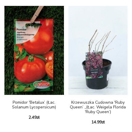
Pomidor 'Betalux’ (łac.
Krzewuszka Cudowna 'Ruby
Solanum Lycopersicum)
Queen’ „(łac. Weigela Florida
'Ruby Queen’)
2.49
zł
14.99
zł