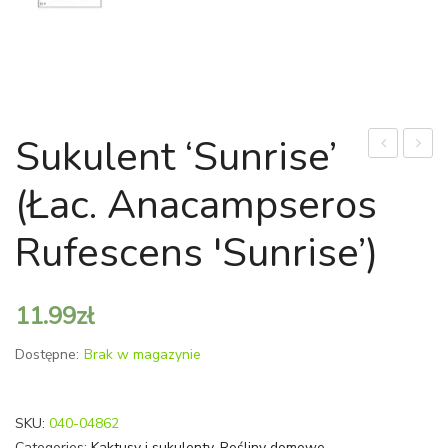
Sukulent ‘Sunrise’
pstry
(łac.
(łac. Anacampseros
'Trebie’
Tillan
(łac.
andre
Rufescens 'Sunrise’)
Scindapsus
pictus
11.99
zł
'Trebie’)
Dostępne:
Brak w magazynie
SKU:
040-04862
Categories:
Kaktusy i sukulenty
,
Rośliny domowe