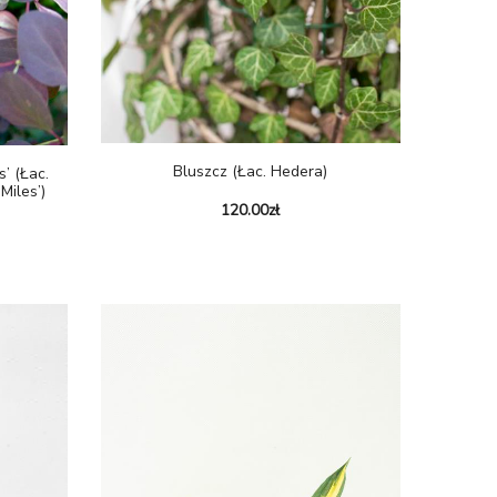
Bluszcz (łac. Hedera)
s’ (Łac.
Miles’)
120.00
zł