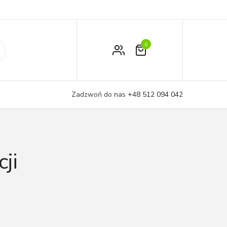
0
Zamówienie
Moje konto
Zadzwoń do nas
+48 512 094 042
Koszyk
ji