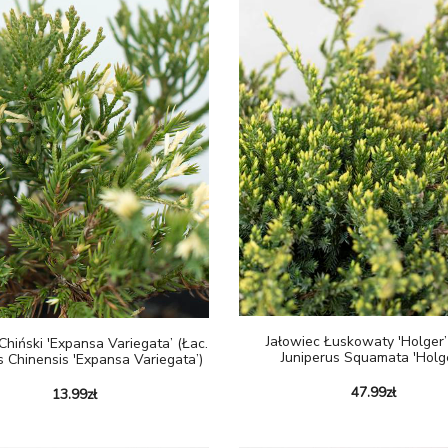
Jałowiec Łuskowaty 'Holger’
Chiński 'Expansa Variegata’ (Łac.
Juniperus Squamata 'Holge
s Chinensis 'Expansa Variegata’)
47.99
zł
13.99
zł