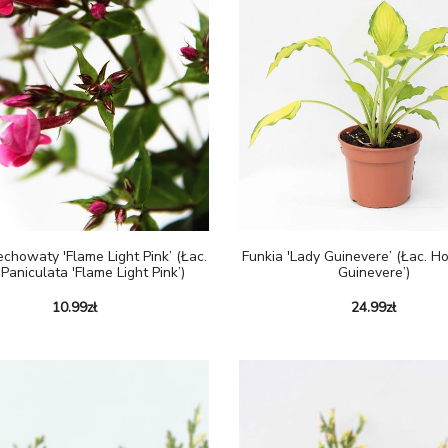
Funkia 'Lady Guinevere’ (Łac. H
chowaty 'Flame Light Pink’ (łac.
Guinevere’)
Paniculata 'Flame Light Pink’)
24.99
zł
10.99
zł