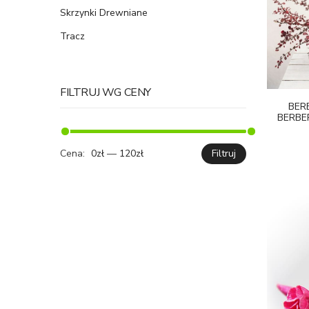
Skrzynki Drewniane
Tracz
FILTRUJ WG CENY
BERB
BERBE
Cena:
0zł
—
120zł
Filtruj
Cena
Cena
min.
maks.