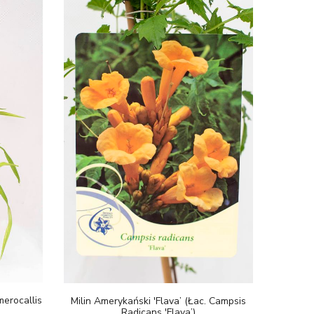
merocallis
Milin Amerykański 'Flava’ (łac. Campsis
Radicans 'Flava’)