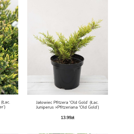
 (Łac.
Jałowiec Pfitzera 'Old Gold’ (łac.
r’)
Juniperus ×pfitzeriana 'Old Gold’)
13.99
zł