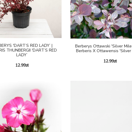
ERYS 'DART’S RED LADY’ |
Berberys Ottawski 'Silver Mile
RIS THUNBERGII 'DART’S RED
Berberis X Ottawensis 'Silver 
LADY’
12.99
zł
12.99
zł