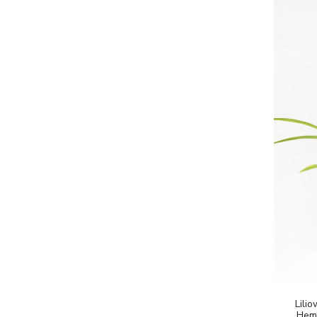
Lili
Heme