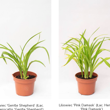
Liliowiec 'Pink Damask’ (Łac. He
owiec 'Gentle Shepherd’ (Łac.
'Pink Damask’)
rocallis 'Gentle Shepherd’)