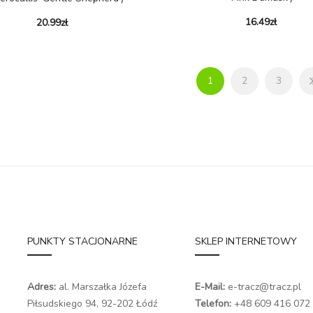
16.49
zł
20.99
zł
1
2
3
PUNKTY STACJONARNE
SKLEP INTERNETOWY
Adres:
al. Marszałka Józefa
E-Mail:
e-tracz@tracz.pl
Piłsudskiego 94,
92-202 Łódź
Telefon:
+48 609 416 072