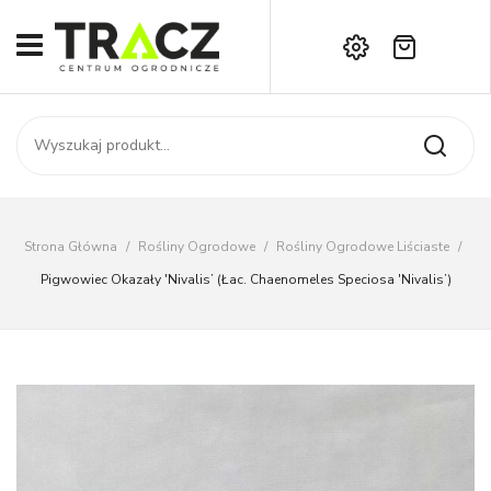
Brak produktów w koszyku.
START
Darmowa dostawa już od 1000 zł!
SKLEP
Zadzwoń:
+42 714 14 00
USŁUGI
Zamówienie
O NAS
Moje konto
Strona Główna
/
Rośliny Ogrodowe
/
Rośliny Ogrodowe Liściaste
/
Kontakt
AKTUALNOŚCI
Pigwowiec Okazały 'Nivalis’ (Łac. Chaenomeles Speciosa 'Nivalis’)
KONTAKT