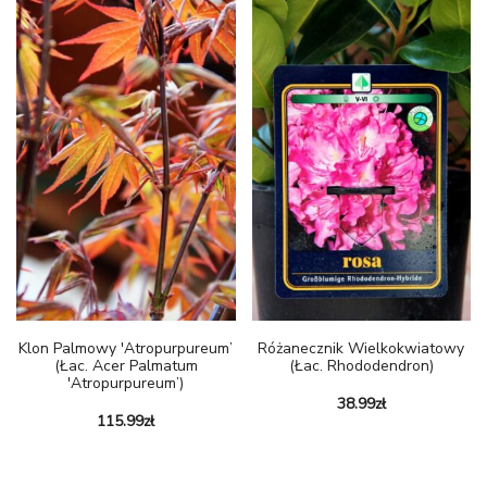
Klon Palmowy 'Atropurpureum’
Różanecznik Wielkokwiatowy
(łac. Acer Palmatum
(łac. Rhododendron)
'Atropurpureum’)
38.99
zł
115.99
zł