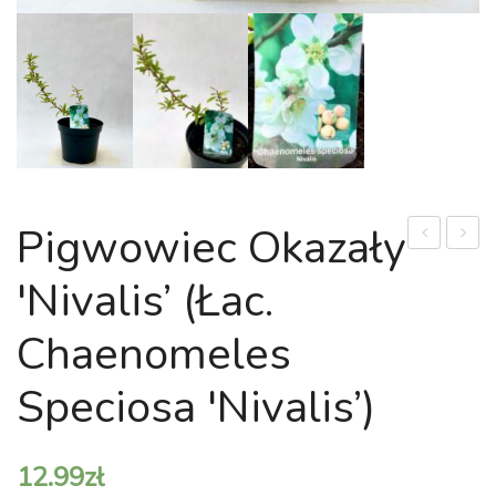
Pigwowiec Okazały
Jadalny
Japoń
'Nivalis’ (Łac.
(Łac.
'Magic
Cornus
Carpet
Chaenomeles
Mas)
(Łac.
Spirae
Speciosa 'Nivalis’)
Japoni
'Magic
12.99
zł
Carpet