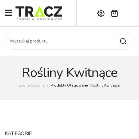
Brak produktów w koszyku.
START
Darmowa dostawa już od 1000 zł!
SKLEP
Zadzwoń:
+42 714 14 00
USŁUGI
Zamówienie
O NAS
Moje konto
Rośliny Kwitnące
Kontakt
AKTUALNOŚCI
Strona Główna
/
Produkty Otagowane „Rośliny Kwitnące”
KONTAKT
KATEGORIE