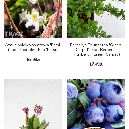
Azalia Wielkokwiatowa 'Persil’
Berberys Thunberga 'Green
(łac. Rhododendron 'Persil’)
Carpet’ (Łac. Berberis
Thunbergii 'Green Carpet’)
55.99
zł
17.49
zł