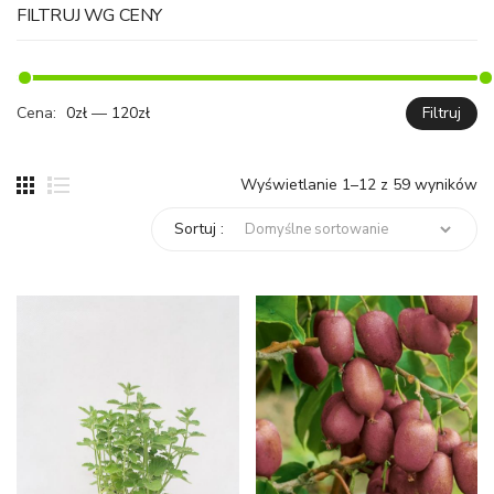
FILTRUJ WG CENY
Cena:
0zł
—
120zł
Filtruj
C
C
mi
ma
Wyświetlanie 1–12 z 59 wyników
Sortuj :