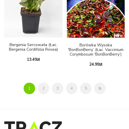
Bergenia Sercowata (Łac.
Borówka Wysoka
Bergenia Cordifolia Rosea)
'BonBonBerry’ (Łac. Vaccinium
Corymbosum 'BonBonBerry’)
13.49
zł
24.99
zł
1
2
3
4
5