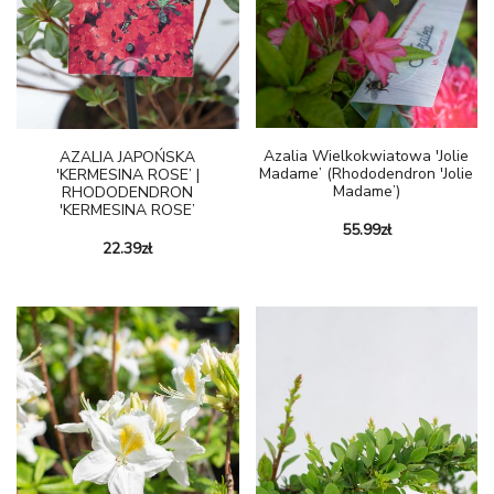
Azalia Wielkokwiatowa 'Jolie
AZALIA JAPOŃSKA
Madame’ (Rhododendron 'Jolie
'KERMESINA ROSE’ |
Madame’)
RHODODENDRON
'KERMESINA ROSE’
55.99
zł
22.39
zł