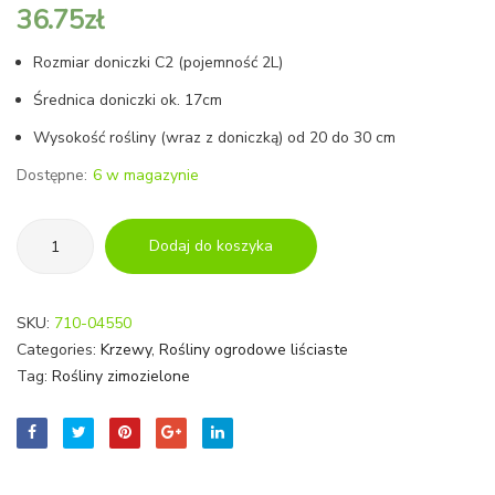
36.75
zł
Rozmiar doniczki C2 (pojemność 2L)
Średnica doniczki ok. 17cm
Wysokość rośliny (wraz z doniczką) od 20 do 30 cm
Dostępne:
6 w magazynie
ilość
Dodaj do koszyka
TRZMIELINA
JAPOŃSKA
'MARIEKE'
SKU:
710-04550
|
Categories:
Krzewy
,
Rośliny ogrodowe liściaste
EUONYMUS
Tag:
Rośliny zimozielone
JAPONICA
'MARIEKE'