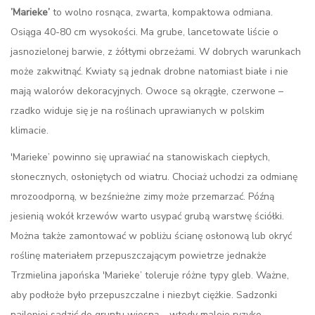
’Marieke’
to wolno rosnąca, zwarta, kompaktowa odmiana.
Osiąga 40-80 cm wysokości. Ma grube, lancetowate liście o
jasnozielonej barwie, z żółtymi obrzeżami. W dobrych warunkach
może zakwitnąć. Kwiaty są jednak drobne natomiast białe i nie
mają walorów dekoracyjnych. Owoce są okrągłe, czerwone –
rzadko widuje się je na roślinach uprawianych w polskim
klimacie.
'Marieke’ powinno się uprawiać na stanowiskach ciepłych,
słonecznych, osłoniętych od wiatru. Chociaż uchodzi za odmianę
mrozoodporną, w bezśnieżne zimy może przemarzać. Późną
jesienią wokół krzewów warto usypać grubą warstwę ściółki.
Można także zamontować w pobliżu ścianę osłonową lub okryć
roślinę materiałem przepuszczającym powietrze jednakże
Trzmielina japońska 'Marieke’ toleruje różne typy gleb. Ważne,
aby podłoże było przepuszczalne i niezbyt ciężkie. Sadzonki
najlepiej sadzić do gruntu wiosną – wtedy maleje ryzyko