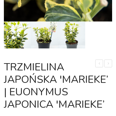
TRZMIELINA
JAPOŃSKA
palm
JAPOŃSKA 'MARIEKE’
'KATHY’
'Bloo
|
(łac.
| EUONYMUS
EUONYMU
Acer
JAPONICA
palma
JAPONICA 'MARIEKE’
'KATHY’
'Bloo