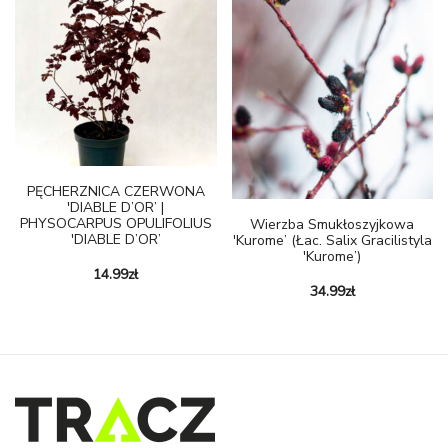
PĘCHERZNICA CZERWONA
'DIABLE D’OR’ |
PHYSOCARPUS OPULIFOLIUS
Wierzba Smukłoszyjkowa
'DIABLE D’OR’
'Kurome’ (łac. Salix Gracilistyla
'Kurome’)
14.99
zł
34.99
zł