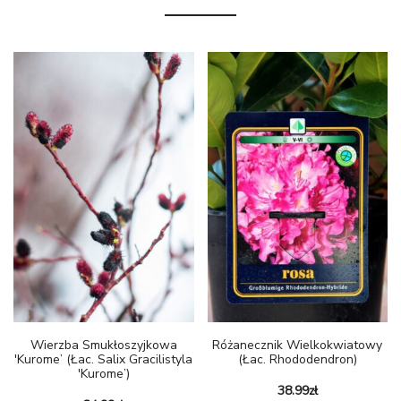
Wierzba Smukłoszyjkowa
Różanecznik Wielkokwiatowy
'Kurome’ (łac. Salix Gracilistyla
(łac. Rhododendron)
'Kurome’)
38.99
zł