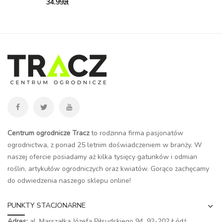
34.99
zł
Centrum ogrodnicze Tracz
to rodzinna firma pasjonatów
ogrodnictwa, z ponad 25 letnim doświadczeniem w branży. W
naszej ofercie posiadamy aż kilka tysięcy gatunków i odmian
roślin, artykułów ogrodniczych oraz kwiatów. Gorąco zachęcamy
do odwiedzenia naszego
sklepu online
!
PUNKTY STACJONARNE
Adres:
al. Marszałka Józefa Piłsudskiego 94,
92-202 Łódź