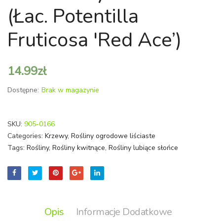
(łac.
(łac.
(łac. Potentilla
Forsythia
Hydra
Intermedia
Macro
Fruticosa 'Red Ace’)
'Minigold’)
'Alpen
14.99
zł
Dostępne:
Brak w magazynie
SKU:
905-0166
Categories:
Krzewy
,
Rośliny ogrodowe liściaste
Tags:
Rośliny
,
Rośliny kwitnące
,
Rośliny lubiące słońce
Opis
Informacje Dodatkowe