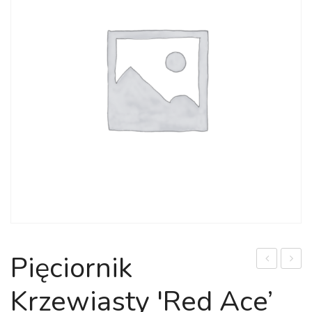
Pięciornik
pośrednia
ogro
Krzewiasty 'Red Ace’
'Minigold’
'Alpen