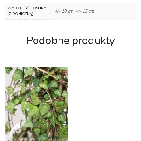
WYSOKOŚĆ ROŚLINY
+/- 10 cm, +/- 15 cm
(Z DONICZKĄ)
Podobne produkty