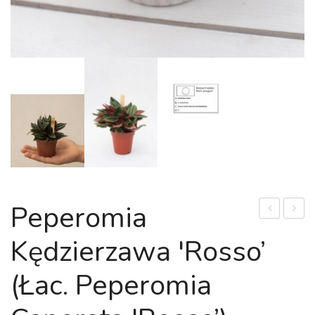
Peperomia
'Happy
tępoli
Kędzierzawa 'Rosso’
Bean’
'Varie
(łac.
(łac.
(łac. Peperomia
Peperomia
Peper
ferreyrae
obtusi