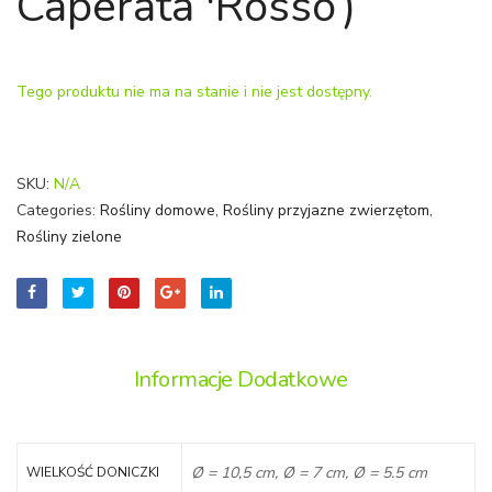
Caperata 'Rosso’)
'Happy
'Varie
Bean’)
Tego produktu nie ma na stanie i nie jest dostępny.
SKU:
N/A
Categories:
Rośliny domowe
,
Rośliny przyjazne zwierzętom
,
Rośliny zielone
Informacje Dodatkowe
Ø = 10,5 cm, Ø = 7 cm, Ø = 5.5 cm
WIELKOŚĆ DONICZKI