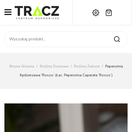
Brak produktów w koszyku.
START
Darmowa dostawa już od 1000 zł!
SKLEP
Zadzwoń:
+42 714 14 00
USŁUGI
Zamówienie
O NAS
Moje konto
Strona Główna
/
Rośliny Domowe
/
Rośliny Zielone
/
Peperomia
Kontakt
AKTUALNOŚCI
Kędzierzawa 'Rosso’ (łac. Peperomia Caperata 'Rosso’)
KONTAKT