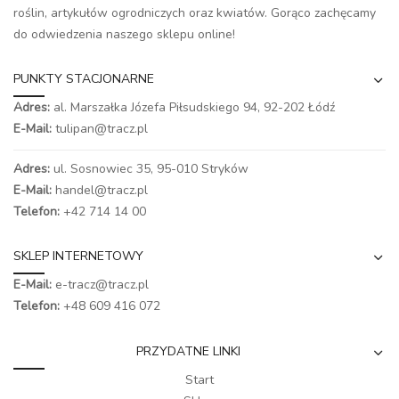
roślin, artykułów ogrodniczych oraz kwiatów. Gorąco zachęcamy
do odwiedzenia naszego
sklepu online
!
PUNKTY STACJONARNE
Adres:
al. Marszałka Józefa Piłsudskiego 94,
92-202 Łódź
E-Mail:
tulipan@tracz.pl
Adres:
ul. Sosnowiec 35, 95-010 Stryków
E-Mail:
handel@tracz.pl
Telefon:
+42 714 14 00
SKLEP INTERNETOWY
E-Mail:
e-tracz@tracz.pl
Telefon:
+48 609 416 072
PRZYDATNE LINKI
Start