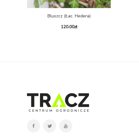
Bluszcz (łac. Hedera)
120.00
zł