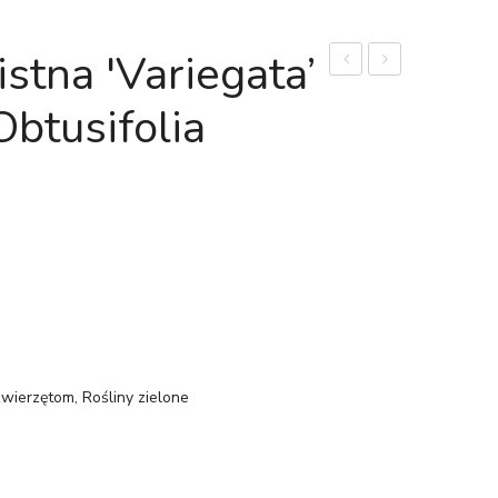
stna 'Variegata’
kędzierzawa
prostrata
Obtusifolia
'Rosso’
(łac.
(łac.
Peperomia
Peperomia
rotundifolia)
caperata
'Rosso’)
zwierzętom
,
Rośliny zielone