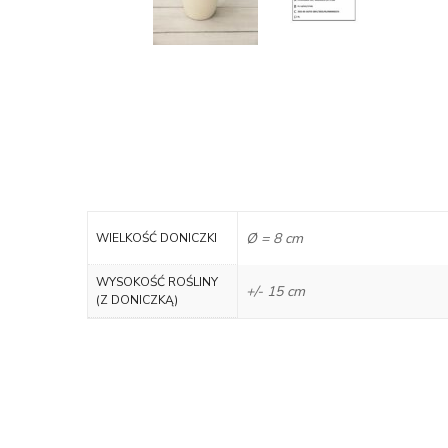
Ø = 8 cm
WIELKOŚĆ DONICZKI
WYSOKOŚĆ ROŚLINY
+/- 15 cm
(Z DONICZKĄ)