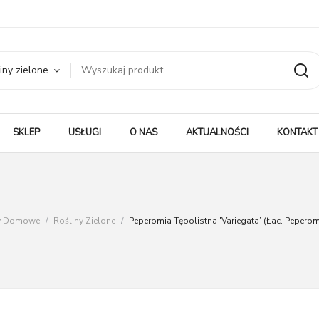
iny zielone
SKLEP
USŁUGI
O NAS
AKTUALNOŚCI
KONTAKT
ny Domowe
/
Rośliny Zielone
/
Peperomia Tępolistna 'Variegata’ (łac. Peperomi