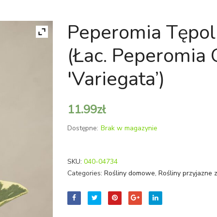
Peperomia Tępoli
(łac. Peperomia 
'Variegata’)
11.99
zł
Dostępne:
Brak w magazynie
SKU:
040-04734
Categories:
Rośliny domowe
,
Rośliny przyjazne 