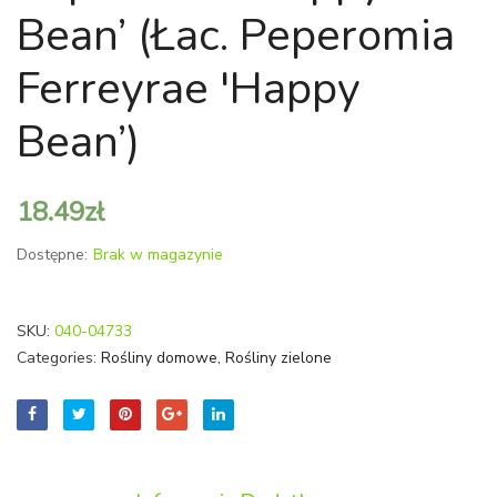
Bean’ (łac. Peperomia
Lithops)
'Rosso
Kamienie
(łac.
Ferreyrae 'Happy
szczęścia
Peper
MIX
caper
Bean’)
'Rosso
18.49
zł
Dostępne:
Brak w magazynie
SKU:
040-04733
Categories:
Rośliny domowe
,
Rośliny zielone