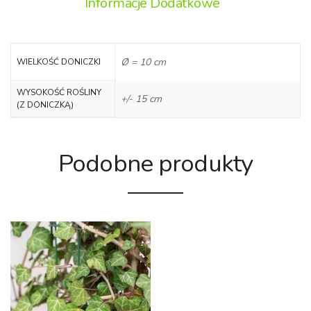
Informacje Dodatkowe
Ø = 10 cm
WIELKOŚĆ DONICZKI
WYSOKOŚĆ ROŚLINY
+/- 15 cm
(Z DONICZKĄ)
Podobne produkty