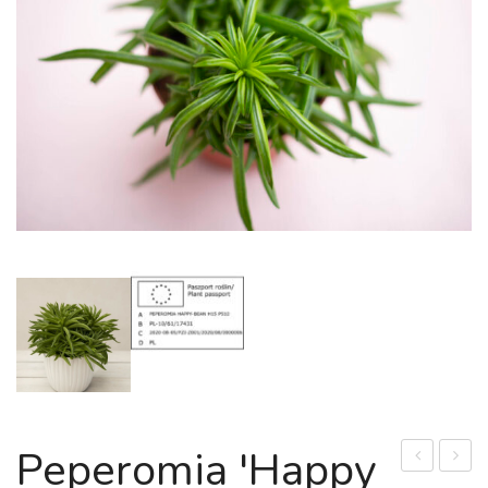
Peperomia 'Happy
(łac.
kędzi