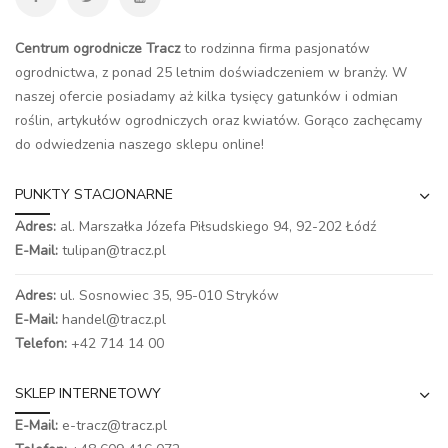
Centrum ogrodnicze Tracz
to rodzinna firma pasjonatów
ogrodnictwa, z ponad 25 letnim doświadczeniem w branży. W
naszej ofercie posiadamy aż kilka tysięcy gatunków i odmian
roślin, artykułów ogrodniczych oraz kwiatów. Gorąco zachęcamy
do odwiedzenia naszego
sklepu online
!
PUNKTY STACJONARNE
Adres:
al. Marszałka Józefa Piłsudskiego 94,
92-202 Łódź
E-Mail:
tulipan@tracz.pl
Adres:
ul. Sosnowiec 35, 95-010 Stryków
E-Mail:
handel@tracz.pl
Telefon:
+42 714 14 00
SKLEP INTERNETOWY
E-Mail:
e-tracz@tracz.pl