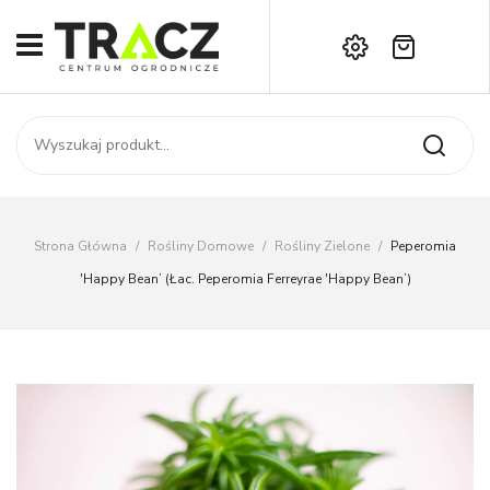
Brak produktów w koszyku.
START
Darmowa dostawa już od 1000 zł!
SKLEP
Zadzwoń:
+42 714 14 00
USŁUGI
Zamówienie
O NAS
Moje konto
Strona Główna
/
Rośliny Domowe
/
Rośliny Zielone
/
Peperomia
Kontakt
AKTUALNOŚCI
'Happy Bean’ (łac. Peperomia Ferreyrae 'Happy Bean’)
KONTAKT