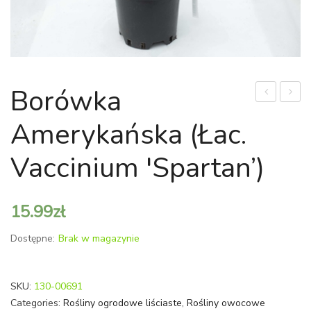
Borówka
amerykańs
amery
Amerykańska (łac.
(łac.
(łac.
Vaccinium
Vaccin
Vaccinium 'Spartan’)
'Bluecrop’)
'Patrio
15.99
zł
Dostępne:
Brak w magazynie
SKU:
130-00691
Categories:
Rośliny ogrodowe liściaste
,
Rośliny owocowe