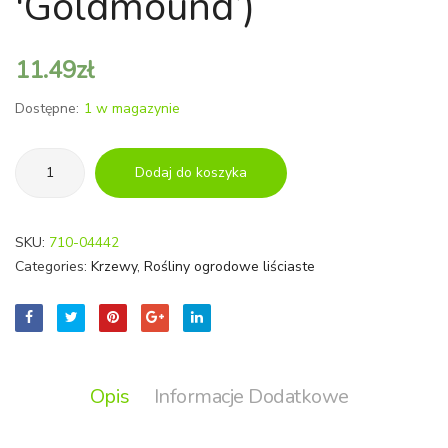
'Goldmound’)
'Mirjam’)
florida
'Minor
11.49
zł
Black’
Dostępne:
1 w magazynie
ilość
Dodaj do koszyka
Tawuła
japońska
'Goldmound'
SKU:
710-04442
(łac.
Categories:
Krzewy
,
Rośliny ogrodowe liściaste
Spiraea
japonica
'Goldmound')
Opis
Informacje Dodatkowe