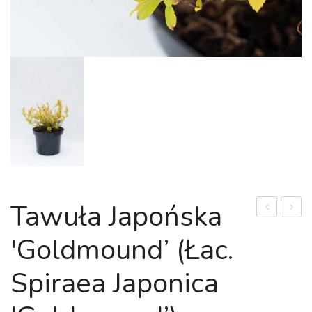
Tawuła Japońska
zachodni
cudo
'Goldmound’ (łac.
'Mirjam’
'Minor
(łac.
Black’
Spiraea Japonica
Thuja
(łac.
occidentali
Weige