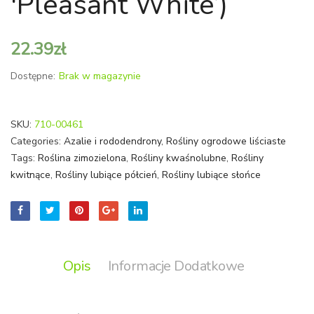
'Pleasant White’)
Tern’)
22.39
zł
Dostępne:
Brak w magazynie
SKU:
710-00461
Categories:
Azalie i rododendrony
,
Rośliny ogrodowe liściaste
Tags:
Roślina zimozielona
,
Rośliny kwaśnolubne
,
Rośliny
kwitnące
,
Rośliny lubiące półcień
,
Rośliny lubiące słońce
Opis
Informacje Dodatkowe