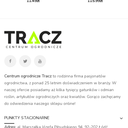
11.49
zł
115.99
zł
Centrum ogrodnicze Tracz
to rodzinna firma pasjonatów
ogrodnictwa, z ponad 25 letnim doświadczeniem w branży. W
naszej ofercie posiadamy aż kilka tysięcy gatunków i odmian
roślin, artykułów ogrodniczych oraz kwiatów. Gorąco zachęcamy
do odwiedzenia naszego
sklepu online
!
PUNKTY STACJONARNE
Adres:
al. Marszałka Józefa Piłsudskiego 94,
92-202 Łódź