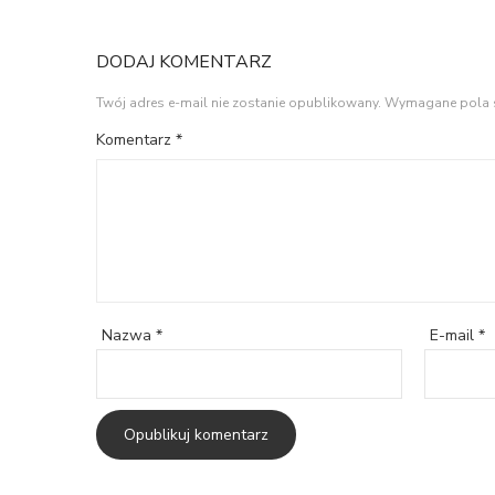
DODAJ KOMENTARZ
Twój adres e-mail nie zostanie opublikowany.
Wymagane pola 
Komentarz
*
Nazwa
*
E-mail
*