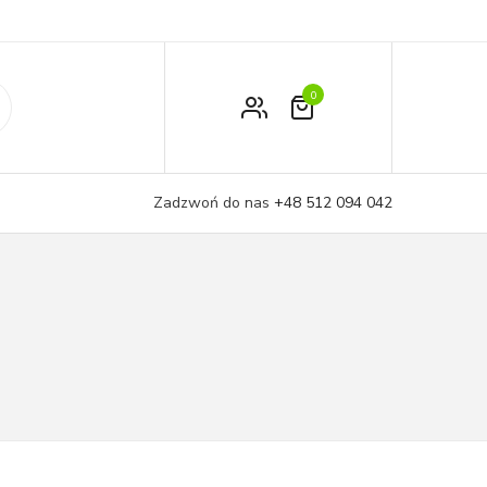
0
Zamówienie
Moje konto
Zadzwoń do nas
+48 512 094 042
Koszyk