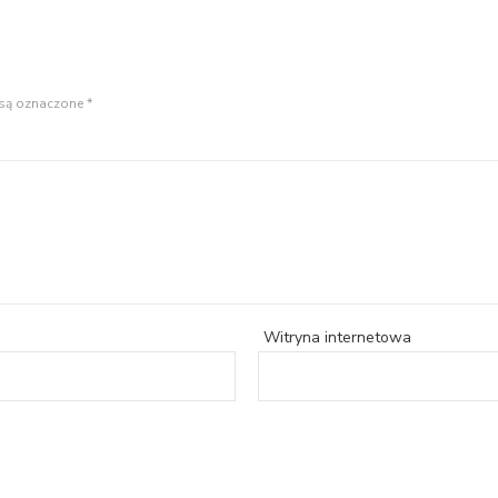
są oznaczone
*
Witryna internetowa