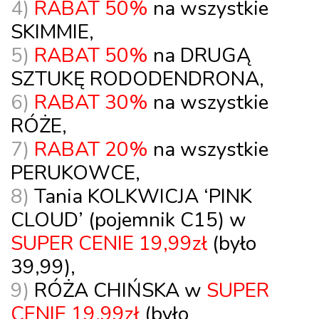
4)
RABAT 50%
na wszystkie
SKIMMIE
,
5)
RABAT 50%
na DRUGĄ
SZTUKĘ
RODODENDRONA
,
6)
RABAT 30%
na wszystkie
RÓŻE
,
7)
RABAT 20%
na wszystkie
PERUKOWCE
,
8)
Tania
KOLKWICJA ‘PINK
CLOUD’
(pojemnik
C15
) w
SUPER CENIE
19,99zł
(było
39,99),
9)
RÓŻA CHIŃSKA
w
SUPER
CENIE
19,99zł
(było