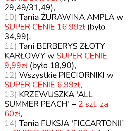
29,49/31,49),
10)
Tania
ŻURAWINA AMPLA
w
SUPER CENIE 16,99zł
(było
34,99),
11)
Tani
BERBERYS ZŁOTY
KARŁOWY
w
SUPER CENIE
9,99zł
(było 18,90),
12)
Wszystkie
PIĘCIORNIKI
w
SUPER CENIE 6,99zł
,
13)
KRZEWUSZKA 'ALL
SUMMER PEACH’ –
2 szt. za
60zł
,
14)
Tania
FUKSJA 'FICCARTONII’