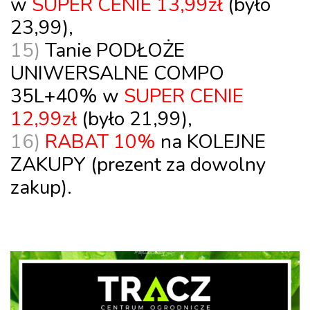
w
SUPER CENIE 13,99zł
(było
23,99)
,
15)
Tanie
PODŁOŻE
UNIWERSALNE
COMPO
35L+40% w
SUPER CENIE
12,99zł
(było 21,99),
16)
RABAT 10%
na
KOLEJNE
ZAKUPY
(prezent za dowolny
zakup).