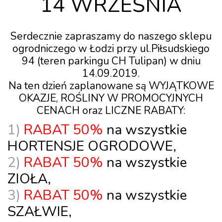
14 WRZEŚNIA
Serdecznie zapraszamy do naszego sklepu
ogrodniczego w Łodzi przy ul.Piłsudskiego
94 (teren parkingu CH Tulipan) w dniu
14.09.2019.
Na ten dzień zaplanowane są WYJĄTKOWE
OKAZJE, ROŚLINY W PROMOCYJNYCH
CENACH oraz LICZNE RABATY:
1)
RABAT
50%
na wszystkie
HORTENSJE
OGRODOWE
,
2)
RABAT
50%
na wszystkie
ZIOŁA
,
3)
RABAT 50%
na wszystkie
SZAŁWIE
,