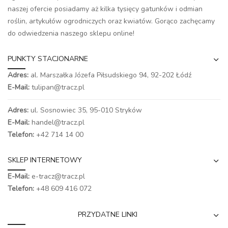
naszej ofercie posiadamy aż kilka tysięcy gatunków i odmian
roślin, artykułów ogrodniczych oraz kwiatów. Gorąco zachęcamy
do odwiedzenia naszego
sklepu online
!
PUNKTY STACJONARNE
Adres:
al. Marszałka Józefa Piłsudskiego 94,
92-202 Łódź
E-Mail:
tulipan@tracz.pl
Adres:
ul. Sosnowiec 35, 95-010 Stryków
E-Mail:
handel@tracz.pl
Telefon:
+42 714 14 00
SKLEP INTERNETOWY
E-Mail:
e-tracz@tracz.pl
Telefon:
+48 609 416 072
PRZYDATNE LINKI