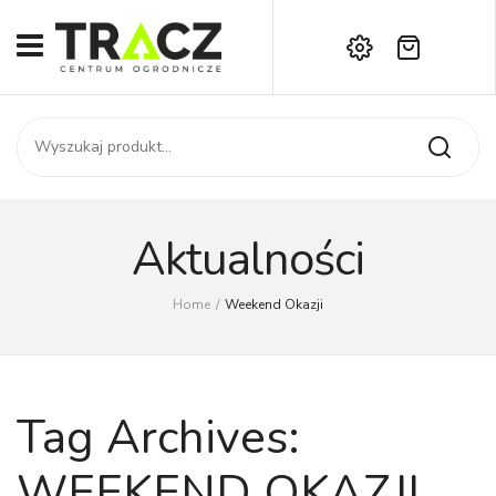
Brak produktów w koszyku.
START
Darmowa dostawa już od 1000 zł!
SKLEP
Zadzwoń:
+42 714 14 00
USŁUGI
Zamówienie
O NAS
Moje konto
Aktualności
Kontakt
AKTUALNOŚCI
Home
/
Weekend Okazji
KONTAKT
Tag Archives:
WEEKEND OKAZJI