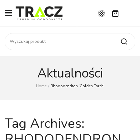
Brak produktów w koszyku.
START
Darmowa dostawa już od 1000 zł!
SKLEP
Zadzwoń:
+42 714 14 00
USŁUGI
Zamówienie
O NAS
Moje konto
Aktualności
Kontakt
AKTUALNOŚCI
Home
/
Rhododendron 'Golden Torch’
KONTAKT
Tag Archives:
RHODODENDRON