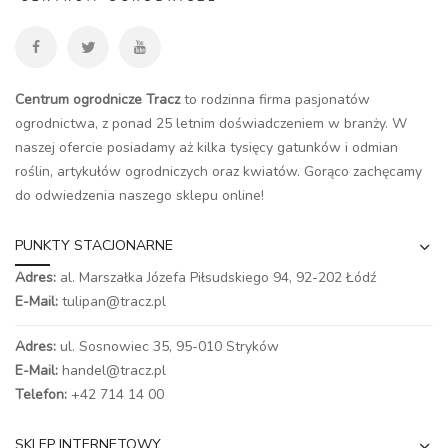
Centrum ogrodnicze Tracz
to rodzinna firma pasjonatów
ogrodnictwa, z ponad 25 letnim doświadczeniem w branży. W
naszej ofercie posiadamy aż kilka tysięcy gatunków i odmian
roślin, artykułów ogrodniczych oraz kwiatów. Gorąco zachęcamy
do odwiedzenia naszego
sklepu online
!
PUNKTY STACJONARNE
Adres:
al. Marszałka Józefa Piłsudskiego 94,
92-202 Łódź
E-Mail:
tulipan@tracz.pl
Adres:
ul. Sosnowiec 35, 95-010 Stryków
E-Mail:
handel@tracz.pl
Telefon:
+42 714 14 00
SKLEP INTERNETOWY