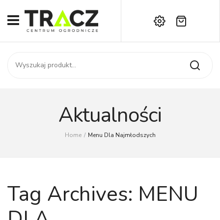
Brak produktów w koszyku.
START
Darmowa dostawa już od 1000 zł!
SKLEP
Zadzwoń:
+42 714 14 00
USŁUGI
Zamówienie
O NAS
Moje konto
Aktualności
Kontakt
AKTUALNOŚCI
Home
/
Menu Dla Najmłodszych
KONTAKT
Tag Archives:
MENU
DLA