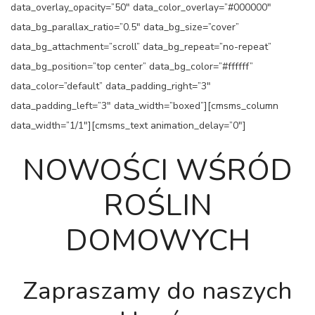
data_overlay_opacity=”50″ data_color_overlay=”#000000″
data_bg_parallax_ratio=”0.5″ data_bg_size=”cover”
data_bg_attachment=”scroll” data_bg_repeat=”no-repeat”
data_bg_position=”top center” data_bg_color=”#ffffff”
data_color=”default” data_padding_right=”3″
data_padding_left=”3″ data_width=”boxed”][cmsms_column
data_width=”1/1″][cmsms_text animation_delay=”0″]
NOWOŚCI WŚRÓD
ROŚLIN
DOMOWYCH
Zapraszamy do naszych