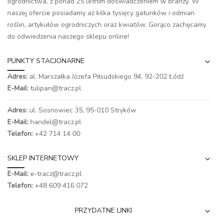
ogrodnictwa, z ponad 25 letnim doświadczeniem w branży. W
naszej ofercie posiadamy aż kilka tysięcy gatunków i odmian
roślin, artykułów ogrodniczych oraz kwiatów. Gorąco zachęcamy
do odwiedzenia naszego
sklepu online
!
PUNKTY STACJONARNE
Adres:
al. Marszałka Józefa Piłsudskiego 94,
92-202 Łódź
E-Mail:
tulipan@tracz.pl
Adres:
ul. Sosnowiec 35, 95-010 Stryków
E-Mail:
handel@tracz.pl
Telefon:
+42 714 14 00
SKLEP INTERNETOWY
E-Mail:
e-tracz@tracz.pl
Telefon:
+48 609 416 072
PRZYDATNE LINKI