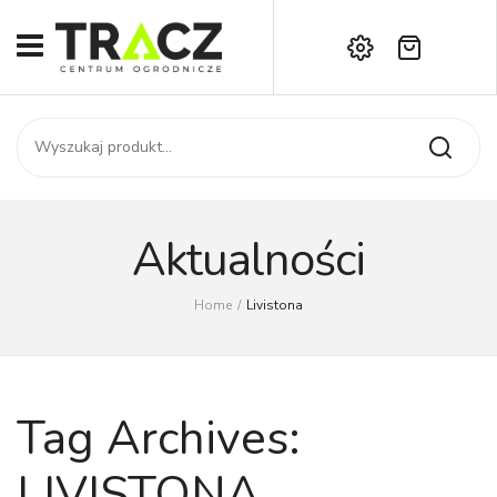
Brak produktów w koszyku.
START
Darmowa dostawa już od 1000 zł!
SKLEP
Zadzwoń:
+42 714 14 00
USŁUGI
Zamówienie
O NAS
Moje konto
Aktualności
Kontakt
AKTUALNOŚCI
Home
/
Livistona
KONTAKT
Tag Archives:
LIVISTONA