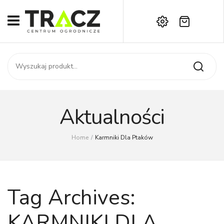
Brak produktów w koszyku.
START
Darmowa dostawa już od 1000 zł!
SKLEP
Zadzwoń:
+42 714 14 00
USŁUGI
Zamówienie
O NAS
Moje konto
Aktualności
Kontakt
AKTUALNOŚCI
Home
/
Karmniki Dla Ptaków
KONTAKT
Tag Archives:
KARMNIKI DLA