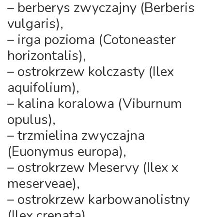
– berberys zwyczajny (Berberis
vulgaris),
– irga pozioma (Cotoneaster
horizontalis),
– ostrokrzew kolczasty (Ilex
aquifolium),
– kalina koralowa (Viburnum
opulus),
– trzmielina zwyczajna
(Euonymus europa),
– ostrokrzew Meservy (Ilex x
meserveae),
– ostrokrzew karbowanolistny
(Ilex crenata).