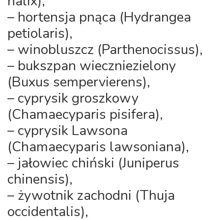
halix),
– hortensja pnąca (Hydrangea
petiolaris),
– winobluszcz (Parthenocissus),
– bukszpan wieczniezielony
(Buxus sempervierens),
– cyprysik groszkowy
(Chamaecyparis pisifera),
– cyprysik Lawsona
(Chamaecyparis lawsoniana),
– jałowiec chiński (Juniperus
chinensis),
– żywotnik zachodni (Thuja
occidentalis),