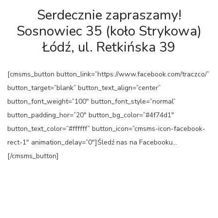
Serdecznie zapraszamy!
Sosnowiec 35 (koło Strykowa)
Łódź, ul. Retkińska 39
[cmsms_button button_link=”https://www.facebook.com/traczco/”
button_target=”blank” button_text_align=”center”
button_font_weight=”100″ button_font_style=”normal”
button_padding_hor=”20″ button_bg_color=”#4f74d1″
button_text_color=”#ffffff” button_icon=”cmsms-icon-facebook-
rect-1″ animation_delay=”0″]Śledź nas na Facebooku…
[/cmsms_button]