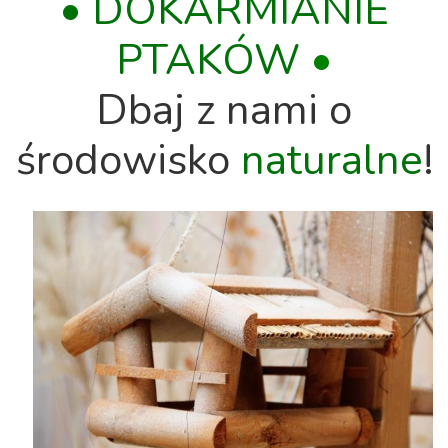
• DOKARMIANIE
PTAKÓW
•
Dbaj z nami o
środowisko
naturalne
!