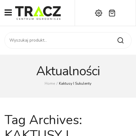
Brak produktów w koszyku.
START
Darmowa dostawa już od 1000 zł!
SKLEP
Zadzwoń:
+42 714 14 00
USŁUGI
Zamówienie
O NAS
Moje konto
Aktualności
Kontakt
AKTUALNOŚCI
Home
/
Kaktusy I Sukulenty
KONTAKT
Tag Archives:
KAKTUSY I