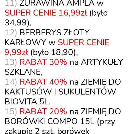
11)
ŻURAWINA AMPLA
w
SUPER CENIE 16,99zł
(było
34,99),
12)
BERBERYS ZŁOTY
KARŁOWY
w
SUPER CENIE
9,99zł
(było 18,90),
13)
RABAT 30%
na
ARTYKUŁY
SZKLANE
,
14)
RABAT 40%
na
ZIEMIĘ DO
KAKTUSÓW I SUKULENTÓW
BIOVITA 5L,
15)
RABAT 20%
na
ZIEMIĘ DO
BORÓWKI
COMPO 15L (przy
zakupie 2 szt. borówek