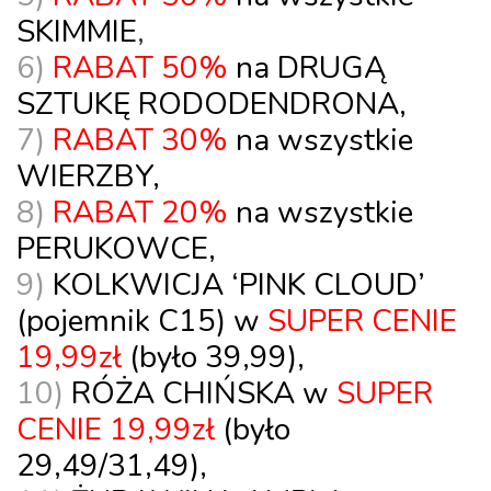
SKIMMIE
,
6)
RABAT 50%
na DRUGĄ
SZTUKĘ
RODODENDRONA
,
7)
RABAT 30%
na wszystkie
WIERZBY,
8)
RABAT 20%
na wszystkie
PERUKOWCE
,
9)
KOLKWICJA ‘PINK CLOUD’
(pojemnik
C15
) w
SUPER CENIE
19,99zł
(było 39,99),
10)
RÓŻA CHIŃSKA
w
SUPER
CENIE
19,99zł
(było
29,49/31,49),