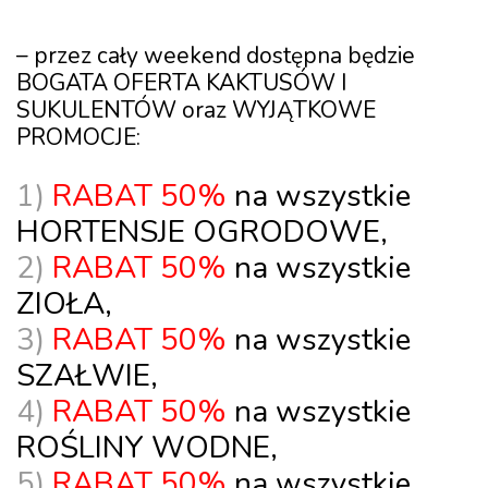
–
przez cały weekend
dostępna będzie
BOGATA OFERTA KAKTUSÓW I
SUKULENTÓW
oraz
WYJĄTKOWE
PROMOCJE
:
1)
RABAT
50%
na wszystkie
HORTENSJE
OGRODOWE
,
2)
RABAT
50%
na wszystkie
ZIOŁA
,
3)
RABAT 50%
na wszystkie
SZAŁWIE
,
4)
RABAT 50%
na wszystkie
ROŚLINY WODNE
,
5)
RABAT 50%
na w
szystkie