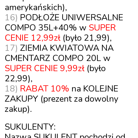
amerykańskich),
16)
PODŁOŻE UNIWERSALNE
COMPO 35L+40% w
SUPER
CENIE
12,99zł
(było 21,99),
17)
ZIEMIA KWIATOWA NA
CMENTARZ
COMPO 20L w
SUPER CENIE 9,99zł
(było
22,99),
18)
RABAT 10%
na KOLEJNE
ZAKUPY
(prezent za dowolny
zakup).
SUKULENTY:
Nazwa SUKULENT pochodzi od