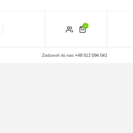
0
Zamówienie
Moje konto
Zadzwoń do nas
+48 512 094 042
Koszyk