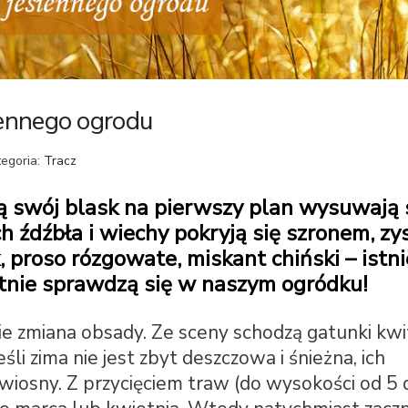
ennego ogrodu
tegoria:
Tracz
cą swój blask na pierwszy plan wysuwają 
h źdźbła i wiechy pokryją się szronem, zy
, proso rózgowate, miskant chiński – istni
tnie sprawdzą się w naszym ogródku!
e zmiana obsady. Ze sceny schodzą gatunki kwi
śli zima nie jest zbyt deszczowa i śnieżna, ich
 wiosny. Z przycięciem traw (do wysokości od 5