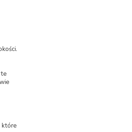
kości.
rte
awie
 które