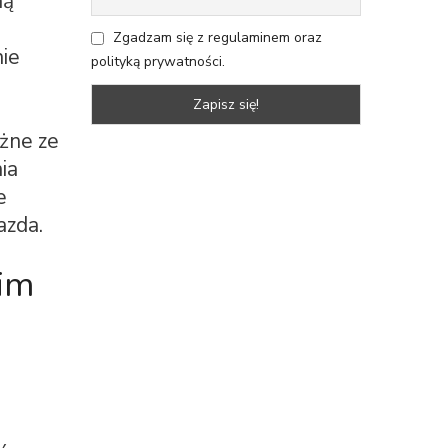
ną
Zgadzam się z regulaminem oraz
nie
polityką prywatności.
ażne ze
ia
e
azda.
oim