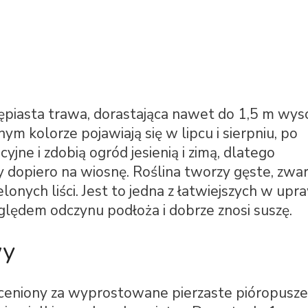
ępiasta trawa, dorastająca nawet do 1,5 m wyso
 kolorze pojawiają się w lipcu i sierpniu, po
yjne i zdobią ogród jesienią i zimą, dlatego
 dopiero na wiosnę. Roślina tworzy gęste, zwa
lonych liści. Jest to jedna z łatwiejszych w upr
ględem odczynu podłoża i dobrze znosi suszę.
wy
ceniony za wyprostowane pierzaste pióropusze