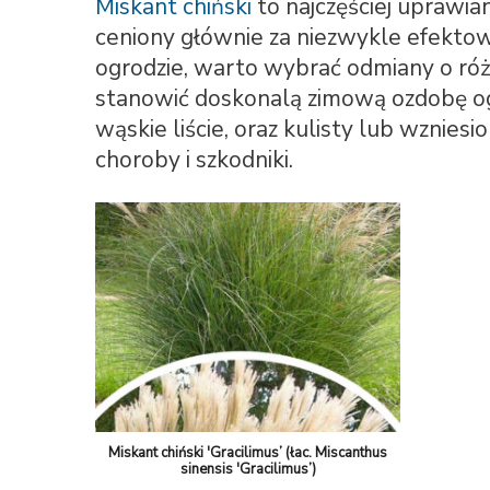
Miskant chiński
to najczęściej uprawi
ceniony głównie za niezwykle efektow
ogrodzie, warto wybrać odmiany o róż
stanowić doskonalą zimową ozdobę ogr
wąskie liście, oraz kulisty lub wzniesi
choroby i szkodniki.
Miskant chiński 'Gracilimus’ (łac. Miscanthus
sinensis 'Gracilimus’)