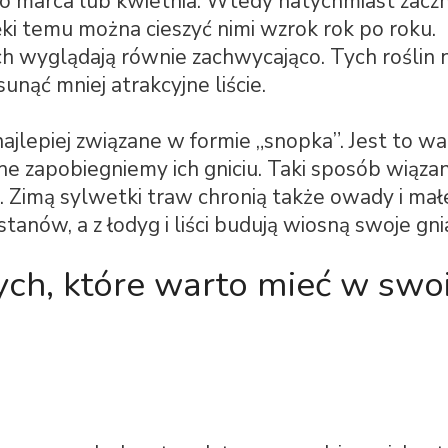
do marca lub kwietnia. Wtedy natychmiast zacz
ki temu można cieszyć nimi wzrok rok po roku.
 wyglądają równie zachwycająco. Tych roślin 
nąć mniej atrakcyjne liście.
jlepiej związane w formie „snopka”. Jest to w
e zapobiegniemy ich gniciu. Taki sposób wiązan
.
Zimą sylwetki traw chronią także owady i mał
stanów, a z łodyg i liści budują wiosną swoje gni
ych, które warto mieć w sw