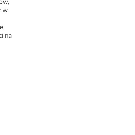
tów,
w w
e,
ci na