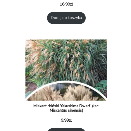
16.99
zł
Dodaj do koszyka
Miskant chiński 'Yakushima Dwarf’ (łac.
Miscantus sinensis)
9.99
zł