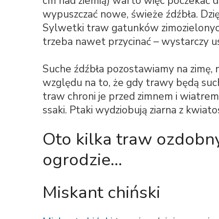
cm nad ziemią) warto więc poczekać 
wypuszczać nowe, świeże źdźbła. Dzię
Sylwetki traw gatunków zimozielonych
trzeba nawet przycinać – wystarczy usu
Suche źdźbła pozostawiamy na zimę, na
względu na to, że gdy trawy będą such
traw chroni je przed zimnem i wiatrem
ssaki. Ptaki wydziobują ziarna z kwiato
Oto kilka traw ozdobn
ogrodzie…
Miskant chiński