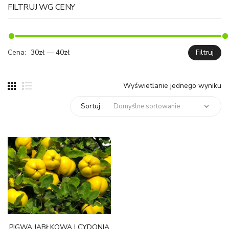
FILTRUJ WG CENY
Cena:
30zł
—
40zł
Filtruj
C
C
mi
ma
Wyświetlanie jednego wyniku
Sortuj :
PIGWA JABŁKOWA | CYDONIA