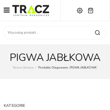
Brak produktów w koszyku.
START
Darmowa dostawa już od 1000 zł!
SKLEP
Zadzwoń:
+42 714 14 00
USŁUGI
Zamówienie
O NAS
Moje konto
PIGWA JABŁKOWA
Kontakt
AKTUALNOŚCI
Strona Główna
/
Produkty Otagowane „PIGWA JABŁKOWA”
KONTAKT
KATEGORIE