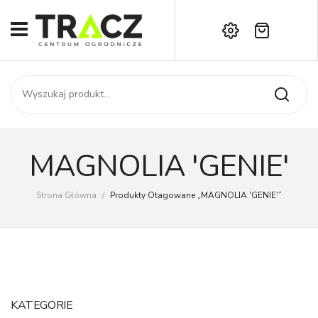
Brak produktów w koszyku.
START
Darmowa dostawa już od 1000 zł!
SKLEP
Zadzwoń:
+42 714 14 00
USŁUGI
Zamówienie
O NAS
Moje konto
MAGNOLIA 'GENIE'
Kontakt
AKTUALNOŚCI
Strona Główna
/
Produkty Otagowane „MAGNOLIA 'GENIE'”
KONTAKT
KATEGORIE