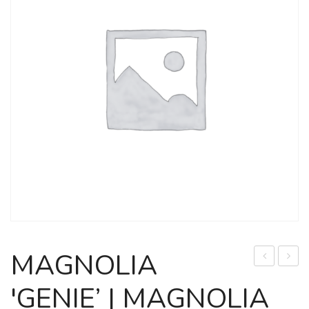
MAGNOLIA
CHIŃSKI
'TOM
'GENIE’ | MAGNOLIA
MOSS
|