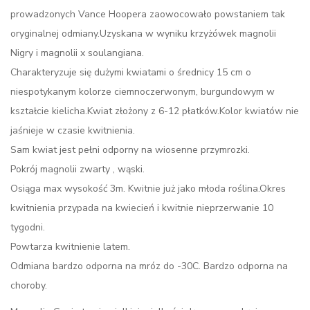
prowadzonych Vance Hoopera zaowocowało powstaniem tak
oryginalnej odmiany.Uzyskana w wyniku krzyżówek magnolii
Nigry i magnolii x soulangiana.
Charakteryzuje się dużymi kwiatami o średnicy 15 cm o
niespotykanym kolorze ciemnoczerwonym, burgundowym w
kształcie kielicha.Kwiat złożony z 6-12 płatków.Kolor kwiatów nie
jaśnieje w czasie kwitnienia.
Sam kwiat jest pełni odporny na wiosenne przymrozki.
Pokrój magnolii zwarty , wąski.
Osiąga max wysokość 3m. Kwitnie już jako młoda roślina.Okres
kwitnienia przypada na kwiecień i kwitnie nieprzerwanie 10
tygodni.
Powtarza kwitnienie latem.
Odmiana bardzo odporna na mróz do -30C. Bardzo odporna na
choroby.