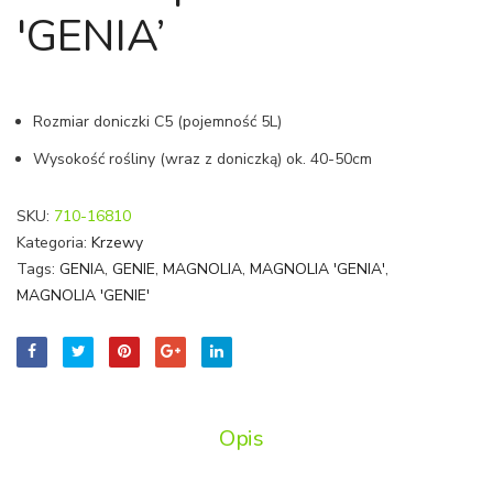
GREEN
CESA
'GENIA’
|
DRZ
LONICERA
SZCZ
'PILEATA’
Rozmiar doniczki C5 (pojemność 5L)
Wysokość rośliny (wraz z doniczką) ok. 40-50cm
SKU:
710-16810
Kategoria:
Krzewy
Tags:
GENIA
,
GENIE
,
MAGNOLIA
,
MAGNOLIA 'GENIA'
,
MAGNOLIA 'GENIE'
Opis