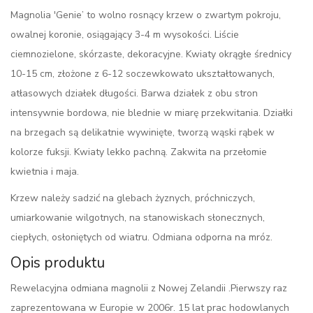
Magnolia 'Genie’ to wolno rosnący krzew o zwartym pokroju,
owalnej koronie, osiągający 3-4 m wysokości. Liście
ciemnozielone, skórzaste, dekoracyjne. Kwiaty okrągłe średnicy
10-15 cm, złożone z 6-12 soczewkowato ukształtowanych,
atłasowych działek długości. Barwa działek z obu stron
intensywnie bordowa, nie blednie w miarę przekwitania. Działki
na brzegach są delikatnie wywinięte, tworzą wąski rąbek w
kolorze fuksji. Kwiaty lekko pachną. Zakwita na przełomie
kwietnia i maja.
Krzew należy sadzić na glebach żyznych, próchniczych,
umiarkowanie wilgotnych, na stanowiskach słonecznych,
ciepłych, osłoniętych od wiatru. Odmiana odporna na mróz.
Opis produktu
Rewelacyjna odmiana magnolii z Nowej Zelandii .Pierwszy raz
zaprezentowana w Europie w 2006r. 15 lat prac hodowlanych