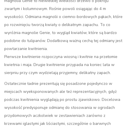
Magnolia Genie to niewielkiej wielkości drzewo o pokroju
zwartym i kolumnowym. Rośnie powoli osiągając do 4 m
wysokości. Odmiana magnolii o ciemno-bordowych pąkach, które
po rozwinięciu tworzą kwiaty o delikatnym zapachu. To co
wyróżnia magnolie Genie, to wygląd kwiatów, które są bardzo
podobne do tulipanów. Dodatkową ważną cechą tej odmiany jest
powtarzanie kwitnienia.
Pierwsze kwitnienie rozpoczyna wiosną i kwitnie na przełomie
kwietnia i maja. Drugie kwitnienie przypada na koniec lata w
sierpniu przy czym wydzielają przyjemny, delikatny zapach.
Ostatecznie ładnie prezentują się posadzone pojedynczo w
miejscach wyeksponowanych ale też reprezentacyjnych, gdyż
podczas kwitnienia wyglądają po prostu zjawiskowo. Docelowa
wysokość predysponuje odmianę do stosowania w ogrodach
przydomowych aczkolwiek w zestawieniach zarówno z
krzewami iglastymi jak liściastymi, szczególnie o barwnych