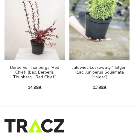
Berberys Thunberga 'Red
Jałowiec Łuskowaty 'Holger’
Chief’ (łac. Berberis
(łac. Juniperus Squamata
Thunbergii 'Red Chief’)
'Holger’)
14.99
zł
13.99
zł