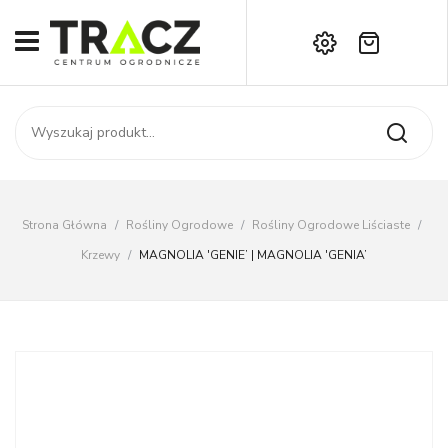
Brak produktów w koszyku.
START
Darmowa dostawa już od 1000 zł!
SKLEP
Zadzwoń:
+42 714 14 00
USŁUGI
Zamówienie
O NAS
Moje konto
Strona Główna
/
Rośliny Ogrodowe
/
Rośliny Ogrodowe Liściaste
/
Kontakt
AKTUALNOŚCI
Krzewy
/
MAGNOLIA 'GENIE’ | MAGNOLIA 'GENIA’
KONTAKT