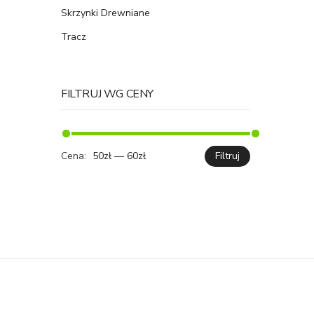
Skrzynki Drewniane
Tracz
FILTRUJ WG CENY
Cena:
50zł
—
60zł
Filtruj
Cena
Cena
min.
maks.