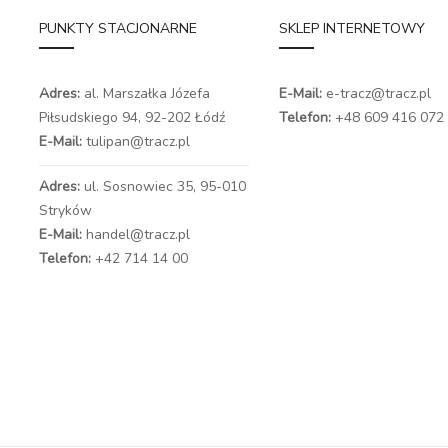
PUNKTY STACJONARNE
SKLEP INTERNETOWY
Adres:
al. Marszałka Józefa
E-Mail:
e-tracz@tracz.pl
Piłsudskiego 94,
92-202 Łódź
Telefon:
+48 609 416 072
E-Mail:
tulipan@tracz.pl
Adres:
ul. Sosnowiec 35, 95-010
Stryków
E-Mail:
handel@tracz.pl
Telefon:
+42 714 14 00