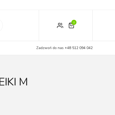
0
Zamówienie
Moje konto
Zadzwoń do nas
+48 512 094 042
Koszyk
IKI M