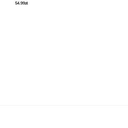
54.99
zł