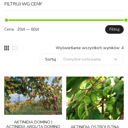
FILTRUJ WG CENY
Cena:
20zł
—
60zł
Filtruj
C
C
mi
ma
Wyświetlanie wszystkich wyników: 4
Sortuj :
AKTINIDIA DOMINO |
ACTINIDIA ARGUTA DOMINO
AKTINIDIA OSTROLISTNA