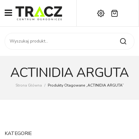
Brak produktów w koszyku.
START
Darmowa dostawa już od 1000 zł!
SKLEP
Zadzwoń:
+42 714 14 00
USŁUGI
Zamówienie
O NAS
Moje konto
ACTINIDIA ARGUTA
Kontakt
AKTUALNOŚCI
Strona Główna
/
Produkty Otagowane „ACTINIDIA ARGUTA”
KONTAKT
KATEGORIE