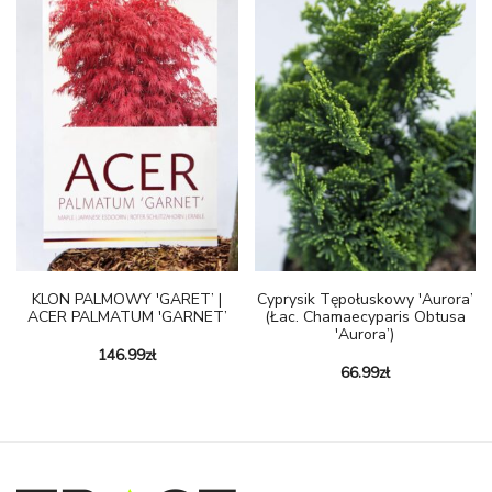
KLON PALMOWY 'GARET’ |
Cyprysik Tępołuskowy 'Aurora’
ACER PALMATUM 'GARNET’
(łac. Chamaecyparis Obtusa
'Aurora’)
146.99
zł
66.99
zł