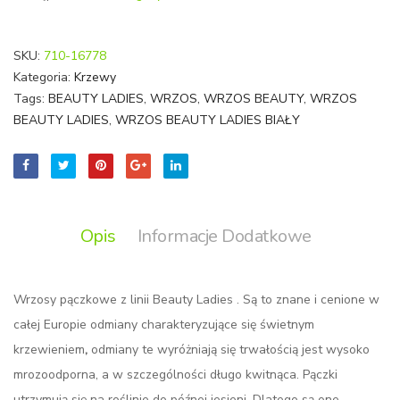
SKU:
710-16778
Kategoria:
Krzewy
Tags:
BEAUTY LADIES
,
WRZOS
,
WRZOS BEAUTY
,
WRZOS
BEAUTY LADIES
,
WRZOS BEAUTY LADIES BIAŁY
Opis
Informacje Dodatkowe
Wrzosy pączkowe z linii Beauty Ladies
. Są to znane i cenione w
całej Europie odmiany charakteryzujące się świetnym
krzewieniem
,
odmiany te wyróżniają się trwałością jest wysoko
mrozoodporna, a w szczególności długo kwitnąca. Pączki
utrzymują się na roślinie do późnej jesieni. Dlatego są one