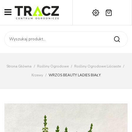
Brak produktów w koszyku.
START
Darmowa dostawa już od 1000 zł!
SKLEP
Zadzwoń:
+42 714 14 00
USŁUGI
Zamówienie
O NAS
Moje konto
Strona Główna
/
Rośliny Ogrodowe
/
Rośliny Ogrodowe Liściaste
/
Kontakt
AKTUALNOŚCI
Krzewy
/
WRZOS BEAUTY LADIES BIAŁY
KONTAKT