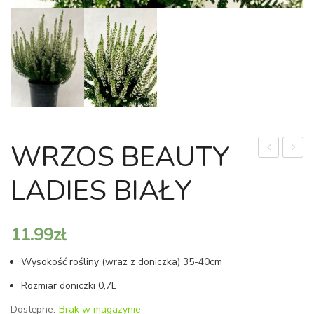
WRZOS BEAUTY
SMUKŁOS
BEAU
LADIES BIAŁY
'MOUNT
LADI
ASO’
ŻÓŁT
|
11.99
zł
SALIX
Wysokość rośliny (wraz z doniczka) 35-40cm
GRACILIS
'MOUNT
Rozmiar doniczki 0,7L
ASO’
Dostępne:
Brak w magazynie