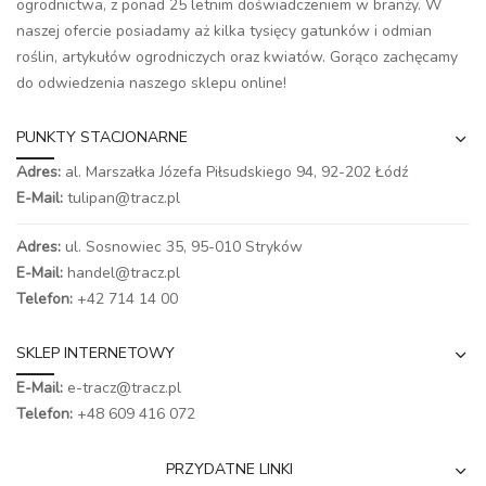
ogrodnictwa, z ponad 25 letnim doświadczeniem w branży. W
naszej ofercie posiadamy aż kilka tysięcy gatunków i odmian
roślin, artykułów ogrodniczych oraz kwiatów. Gorąco zachęcamy
do odwiedzenia naszego
sklepu online
!
PUNKTY STACJONARNE
Adres:
al. Marszałka Józefa Piłsudskiego 94,
92-202 Łódź
E-Mail:
tulipan@tracz.pl
Adres:
ul. Sosnowiec 35, 95-010 Stryków
E-Mail:
handel@tracz.pl
Telefon:
+42 714 14 00
SKLEP INTERNETOWY
E-Mail:
e-tracz@tracz.pl
Telefon:
+48 609 416 072
PRZYDATNE LINKI