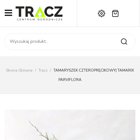
Brak produktów w koszyku.
START
Darmowa dostawa już od 1000 zł!
SKLEP
Zadzwoń:
+42 714 14 00
USŁUGI
Zamówienie
O NAS
Moje konto
Strona Główna
/
Tracz
/
TAMARYSZEK CZTEROPRĘCIKOWY| TAMARIX
Kontakt
AKTUALNOŚCI
PARVIFLORA
KONTAKT