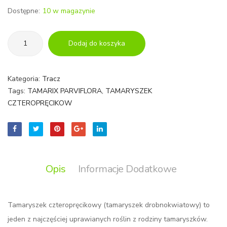
Dostępne:
10 w magazynie
ilość
Dodaj do koszyka
TAMARYSZEK
CZTEROPRĘCIKOWY|
TAMARIX
Kategoria:
Tracz
PARVIFLORA
Tags:
TAMARIX PARVIFLORA
,
TAMARYSZEK
CZTEROPRĘCIKOW
Opis
Informacje Dodatkowe
Tamaryszek czteropręcikowy (tamaryszek drobnokwiatowy) to
jeden z najczęściej uprawianych roślin z rodziny tamaryszków.