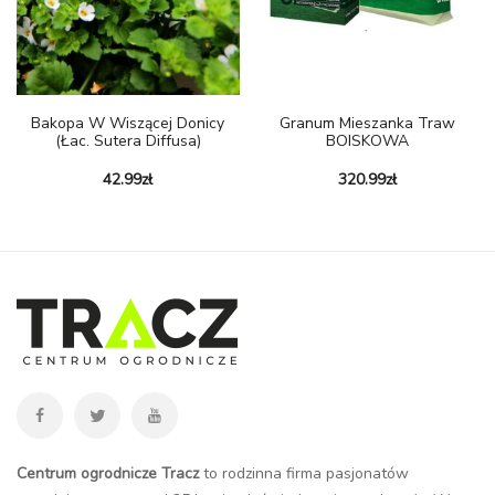
Bakopa W Wiszącej Donicy
Granum Mieszanka Traw
(łac. Sutera Diffusa)
BOISKOWA
42.99
zł
320.99
zł
Centrum ogrodnicze Tracz
to rodzinna firma pasjonatów